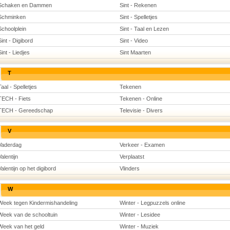
Schaken en Dammen
Sint - Rekenen
Schminken
Sint - Spelletjes
Schoolplein
Sint - Taal en Lezen
Sint - Digibord
Sint - Video
Sint - Liedjes
Sint Maarten
T
Taal - Spelletjes
Tekenen
TECH - Fiets
Tekenen - Online
TECH - Gereedschap
Televisie - Divers
V
Vaderdag
Verkeer - Examen
Valentijn
Verplaatst
Valentijn op het digibord
Vlinders
W
Week tegen Kindermishandeling
Winter - Legpuzzels online
Week van de schooltuin
Winter - Lesidee
Week van het geld
Winter - Muziek