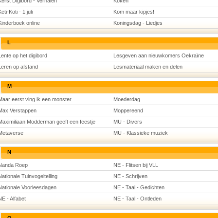
Kerst Digibord - Verhalen
Koken
eti-Koti - 1 juli
Kom maar kipjes!
Kinderboek online
Koningsdag - Liedjes
L
Lente op het digibord
Lesgeven aan nieuwkomers Oekraïne
Leren op afstand
Lesmateriaal maken en delen
M
Maar eerst ving ik een monster
Moederdag
Max Verstappen
Moppereend
Maximiliaan Modderman geeft een feestje
MU - Divers
Metaverse
MU - Klassieke muziek
N
Nanda Roep
NE - Flitsen bij VLL
Nationale Tuinvogeltelling
NE - Schrijven
Nationale Voorleesdagen
NE - Taal - Gedichten
NE - Alfabet
NE - Taal - Ontleden