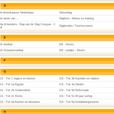
D
De Amerikaanse Sinterklaas
Dierendag
De week van ...
Digibord - Advies en training
Dia di bandera - Dag van de Vlag Curaçao - 2
Digiborden / Touchscreens
uli
E
EK Voetbal
EN - Divers
EK Vrouwenvoetbal
EN - Liedjes - Divers
F
G
GS - Tvk 1 Jagers en boeren
GS - Tvk 3b Kastelen en ridders
GS - Tvk 2a Egypte
GS - Tvk 4a Steden
GS - Tvk 2b Griekenland
GS - Tvk 5b Reformatie
GS - Tvk 2c Rome
GS - Tvk 5c 80 jaar oorlog
GS - Tvk 3a Kerken en kloosters
GS - Tvk 5d Ontdekkingsreizen
H