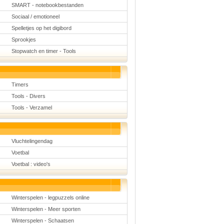
SMART - notebookbestanden
Sociaal / emotioneel
Spelletjes op het digibord
Sprookjes
Stopwatch en timer - Tools
Timers
Tools - Divers
Tools - Verzamel
Vluchtelingendag
Voetbal
Voetbal : video's
Winterspelen - legpuzzels online
Winterspelen - Meer sporten
Winterspelen - Schaatsen