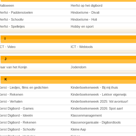
Halloween
Herfst op het digibord
Herfst - Paddenstoelen
Hindoeïsme - Divali
Herfst - Schooltv
Hindoeïsme - Holi
Herfst - Spelletjes
Hobby en sport
I
ICT - Video
ICT - Webtools
J
Jaar van het Konijn
Jodendom
K
Kerst - Liedjes, films en gedichten
Kinderboekenweek - Bij mij thuis
Kerst - Rekenen
Kinderboekenweek - Lekker eigenwijs
Kerst - Verhalen
Kinderboekenweek 2025: Vol avontuur!
Kerst Digibord - Games
Kinderboekenweek 2026: Spot aan!
Kerst Digibord - Ideeën
Klassenmanagement
Kerst Digibord - Rekenen
Klassenorganisatie - Digibordtools
Kerst Digibord - Schooltv
Kleine Aap