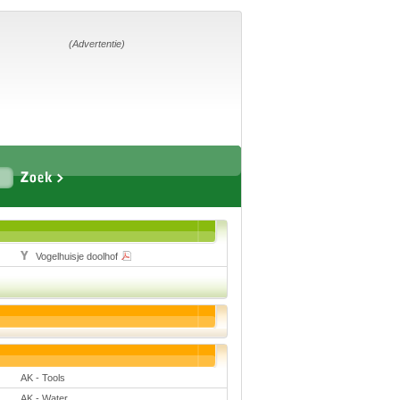
Home
Suggesties
Adverteren
(Advertentie)
Eigen
startpagina
Vakken
Aardrijkskunde
Biologie
Vogelhuisje doolhof
Engels
Frans, Duits,
Chinees, Spaans
Geschiedenis
Handvaardigheid en
Tekenen
Kunst en Cultuur
Levensbeschouwing
Lichamelijke
AK - Tools
opvoeding
Muziek
AK - Water