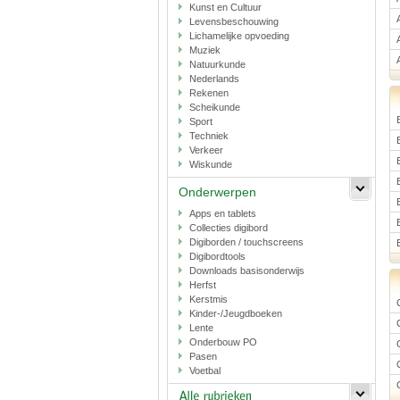
Kunst en Cultuur
Levensbeschouwing
Lichamelijke opvoeding
Muziek
Natuurkunde
Nederlands
Rekenen
Scheikunde
Sport
Techniek
Verkeer
Wiskunde
Onderwerpen
Apps en tablets
Collecties digibord
Digiborden / touchscreens
Digibordtools
Downloads basisonderwijs
Herfst
Kerstmis
Kinder-/Jeugdboeken
Lente
Onderbouw PO
Pasen
Voetbal