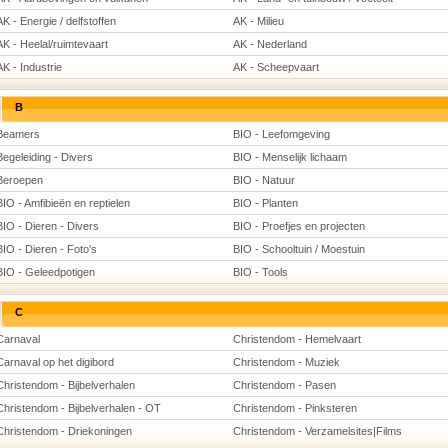
AK - Energie / delfstoffen
AK - Milieu
AK - Heelal/ruimtevaart
AK - Nederland
AK - Industrie
AK - Scheepvaart
B
Beamers
BIO - Leefomgeving
Begeleiding - Divers
BIO - Menselijk lichaam
Beroepen
BIO - Natuur
BIO - Amfibieën en reptielen
BIO - Planten
BIO - Dieren - Divers
BIO - Proefjes en projecten
BIO - Dieren - Foto's
BIO - Schooltuin / Moestuin
BIO - Geleedpotigen
BIO - Tools
C
Carnaval
Christendom - Hemelvaart
Carnaval op het digibord
Christendom - Muziek
Christendom - Bijbelverhalen
Christendom - Pasen
Christendom - Bijbelverhalen - OT
Christendom - Pinksteren
Christendom - Driekoningen
Christendom - Verzamelsites|Films