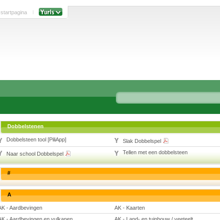
 startpagina
Dobbelstenen
Dobbelsteen tool [PiliApp]
Slak Dobbelspel
Tellen met een dobbelsteen
Naar school Dobbelspel
#
A
AK - Aardbevingen
AK - Kaarten
AK - Aardbevingen en vulkanen
AK - Land- en tuinbouw / veeteelt