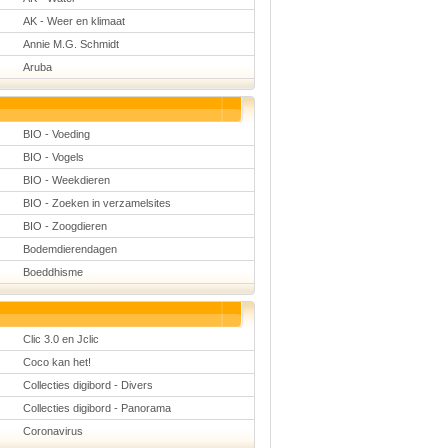
Natuurkunde
AK - Weer en klimaat
Nederlands
Rekenen
Annie M.G. Schmidt
Scheikunde
Aruba
Sport
Techniek
Verkeer
Wiskunde
BIO - Voeding
Onderwerpen
BIO - Vogels
Apps en tablets
BIO - Weekdieren
Collecties digibord
BIO - Zoeken in verzamelsites
Digiborden /
touchscreens
BIO - Zoogdieren
Digibordtools
Bodemdierendagen
Downloads
basisonderwijs
Boeddhisme
Herfst
Kerstmis
Kinder-/Jeugdboeken
Lente
Clic 3.0 en Jclic
Onderbouw PO
Pasen
Coco kan het!
Voetbal
Collecties digibord - Divers
Collecties digibord - Panorama
Coronavirus