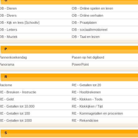
O
OB - Dieren
OB - Online spelen en leren
OB - Divers
OB - Online verhalen
OB - Kijk en lees [Schooltv]
OB - Praatplaten
OB - Letters
OB - sociaal/emotioneel
OB - Muziek
OB - Taal en lezen
P
Pannenkoekendag
Pasen op het digibord
Panorama
PowerPoint
R
Racisme
RE - Getallen tot 20
RE - Breuken - Instructie
RE - Hoofdrekenen
RE - Geld
RE - Klokken - Tools
RE - Getallen tot 10.000
RE - Klokkijken / Tijd
RE - Getallen tot 100
RE - Kommagetallen en procenten
RE - Getallen tot 1000
RE - Rekendictee
S