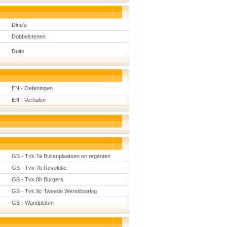
Dino's
Dobbelstenen
Duits
EN - Oefeningen
EN - Verhalen
GS - Tvk 7a Buitenplaatsen en regenten
GS - Tvk 7b Revolutie
GS - Tvk 8b Burgers
GS - Tvk 9c Tweede Wereldoorlog
GS - Wandplaten