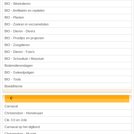
BIO - Weekdieren
Voetbal
BIO - Amfibieën en reptielen
BIO - Planten
BIO - Zoeken in verzamelsites
BIO - Dieren - Divers
BIO - Proefjes en projecten
BIO - Zoogdieren
(Advertenties)
BIO - Dieren - Foto's
BIO - Schooltuin / Moestuin
Bodemdierendagen
BIO - Geleedpotigen
BIO - Tools
Boeddhisme
C
Carnaval
Christendom - Hemelvaart
Clic 3.0 en Jclic
Carnaval op het digibord
Christendom - Muziek