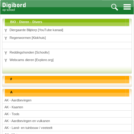
BIO - Dieren - Divers
Diergaarde Blijdorp [YouTube kanaal]
Regenwormen [Klokhuis]
Vakken
Reddingshonden [Schooltv]
Aardrijkskunde
Webcams dieren [Explore.org]
Biologie
Engels
Frans, Duits, Chinees, Spaans
#
Geschiedenis
Handvaardigheid en Tekenen
A
Kunst en Cultuur
AK - Aardbevingen
Levensbeschouwing
AK - Kaarten
Lichamelijke opvoeding
AK - Tools
Muziek
AK - Aardbevingen en vulkanen
Natuurkunde
AK - Land- en tuinbouw / veeteelt
Nederlands