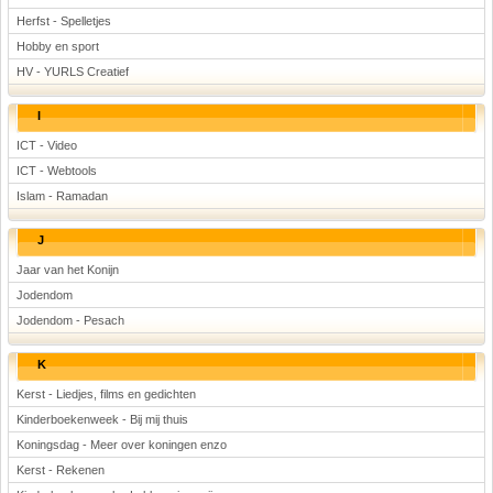
Herfst - Spelletjes
Hobby en sport
HV - YURLS Creatief
I
ICT - Video
ICT - Webtools
Islam - Ramadan
J
Jaar van het Konijn
Jodendom
Jodendom - Pesach
K
Kerst - Liedjes, films en gedichten
Kinderboekenweek - Bij mij thuis
Koningsdag - Meer over koningen enzo
Kerst - Rekenen