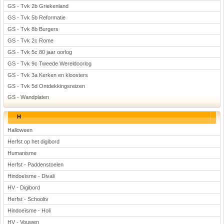
GS - Tvk 2b Griekenland
GS - Tvk 5b Reformatie
GS - Tvk 8b Burgers
GS - Tvk 2c Rome
GS - Tvk 5c 80 jaar oorlog
GS - Tvk 9c Tweede Wereldoorlog
GS - Tvk 3a Kerken en kloosters
GS - Tvk 5d Ontdekkingsreizen
GS - Wandplaten
H
Halloween
Herfst op het digibord
Humanisme
Herfst - Paddenstoelen
Hindoeïsme - Divali
HV - Digibord
Herfst - Schooltv
Hindoeïsme - Holi
HV - Vouwen