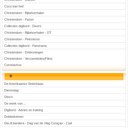
Coco kan het!
Christendom - Bijbelverhalen
Christendom - Pasen
Collecties digibord - Divers
Christendom - Bijbelverhalen - OT
Christendom - Pinksteren
Collecties digibord - Panorama
Christendom - Driekoningen
Christendom - Verzamelsites|Films
Coronavirus
D
De Amerikaanse Sinterklaas
Dierendag
Dino's
De week van ...
Digibord - Advies en training
Dobbelstenen
Dia di bandera - Dag van de Vlag Curaçao - 2 juli