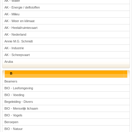
AK - Water
Rekenen
AK - Energie / delfstoffen
Scheikunde
AK - Milieu
Sport
AK - Weer en klimaat
Techniek
AK - Heelal/ruimtevaart
Verkeer
AK - Nederland
Annie M.G. Schmidt
Wiskunde
AK - Industrie
Onderwerpen
AK - Scheepvaart
Apps en tablets
Aruba
Collecties digibord
B
Digiborden / touchscreens
Digibordtools
Beamers
BIO - Leefomgeving
Downloads basisonderwijs
BIO - Voeding
Herfst
Begeleiding - Divers
Kerstmis
BIO - Menselijk lichaam
Kinder-/Jeugdboeken
BIO - Vogels
Lente
Beroepen
Onderbouw PO
BIO - Natuur
Pasen