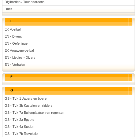
Digiborden / Touchscreens
Duits
E
EK Voetbal
EN - Divers
EN - Oefeningen
EK Vrouwenvoetbal
EN - Liedjes - Divers
EN - Verhalen
F
G
GS - Tvk 1 Jagers en boeren
GS - Tvk 3b Kastelen en ridders
GS - Tvk 7a Buitenplaatsen en regenten
GS - Tvk 2a Egypte
GS - Tvk 4a Steden
GS - Tvk 7b Revolutie