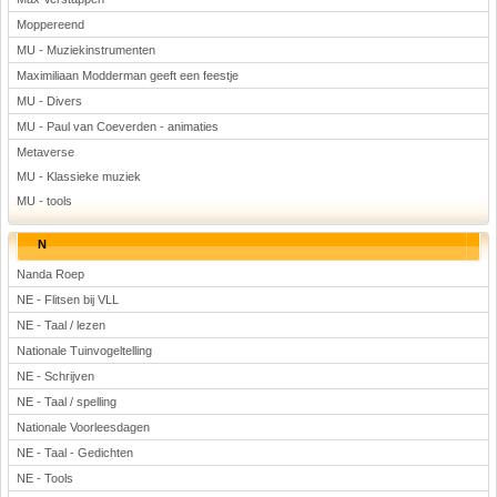
Moppereend
MU - Muziekinstrumenten
Maximiliaan Modderman geeft een feestje
MU - Divers
MU - Paul van Coeverden - animaties
Metaverse
MU - Klassieke muziek
MU - tools
N
Nanda Roep
NE - Flitsen bij VLL
NE - Taal / lezen
Nationale Tuinvogeltelling
NE - Schrijven
NE - Taal / spelling
Nationale Voorleesdagen
NE - Taal - Gedichten
NE - Tools