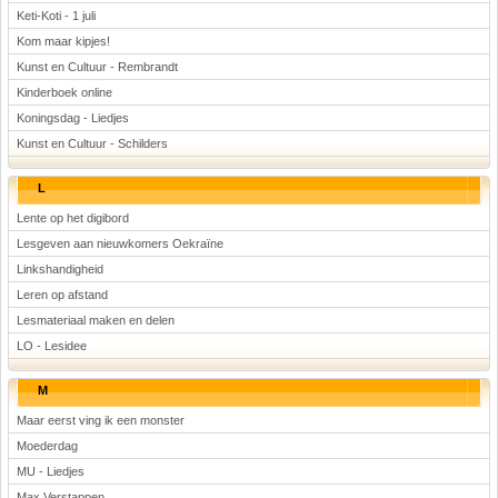
Keti-Koti - 1 juli
Kom maar kipjes!
Kunst en Cultuur - Rembrandt
Kinderboek online
Koningsdag - Liedjes
Kunst en Cultuur - Schilders
L
Lente op het digibord
Lesgeven aan nieuwkomers Oekraïne
Linkshandigheid
Leren op afstand
Lesmateriaal maken en delen
LO - Lesidee
M
Maar eerst ving ik een monster
Moederdag
MU - Liedjes
Max Verstappen