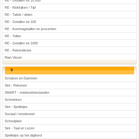
RE - Getallen tot 10.000
RE - Klokkijken / Tijd
RE - Tafels / delen
RE - Getallen tot 100
RE - Kommagetallen en procenten
RE - Tellen
RE - Getallen tot 1000
RE - Rekendictee
Rian Visser
S
Schaken en Dammen
Sint - Rekenen
SMART - notebookbestanden
Schminken
Sint - Spelletjes
Sociaal / emotioneel
Schoolplein
Sint - Taal en Lezen
Spelletjes op het digibord