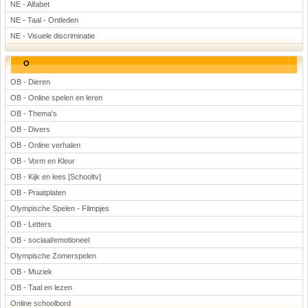
NE - Alfabet
NE - Taal - Ontleden
NE - Visuele discriminatie
O
OB - Dieren
OB - Online spelen en leren
OB - Thema's
OB - Divers
OB - Online verhalen
OB - Vorm en Kleur
OB - Kijk en lees [Schooltv]
OB - Praatplaten
Olympische Spelen - Filmpjes
OB - Letters
OB - sociaal/emotioneel
Olympische Zomerspelen
OB - Muziek
OB - Taal en lezen
Online schoolbord