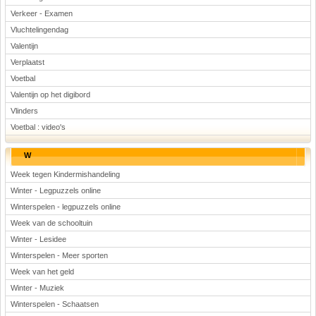
Verkeer - Examen
Vluchtelingendag
Valentijn
Verplaatst
Voetbal
Valentijn op het digibord
Vlinders
Voetbal : video's
W
Week tegen Kindermishandeling
Winter - Legpuzzels online
Winterspelen - legpuzzels online
Week van de schooltuin
Winter - Lesidee
Winterspelen - Meer sporten
Week van het geld
Winter - Muziek
Winterspelen - Schaatsen