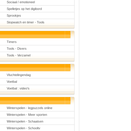
Sociaal / emotioneel
Spelletjes op het digibord
Sprookjes
Stopwatch en timer - Tools
Timers
Tools - Divers
Tools - Verzamel
Vluchtelingendag
Voetbal
Voetbal : video's
Winterspelen - legpuzzels online
Winterspelen - Meer sporten
Winterspelen - Schaatsen
Winterspelen - Schooltv