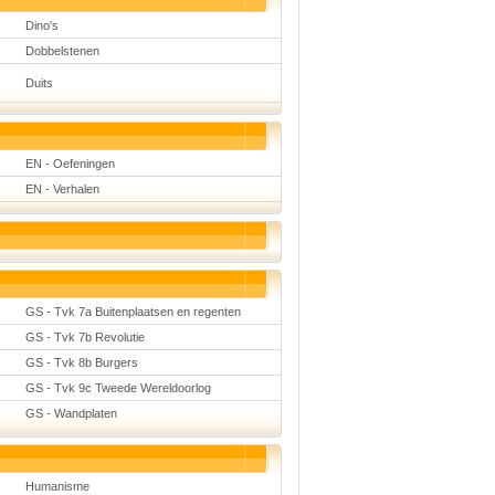
Dino's
Dobbelstenen
Duits
EN - Oefeningen
EN - Verhalen
GS - Tvk 7a Buitenplaatsen en regenten
GS - Tvk 7b Revolutie
GS - Tvk 8b Burgers
GS - Tvk 9c Tweede Wereldoorlog
GS - Wandplaten
Humanisme