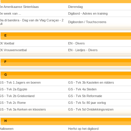
De Amerikaanse Sinterklaas
Dierendag
De week van ...
Digibord - Advies en training
Dia di bandera - Dag van de Vlag Curaçao - 2
Digiborden / Touchscreens
uli
E
EK Voetbal
EN - Divers
EK Vrouwenvoetbal
EN - Liedjes - Divers
F
G
GS - Tvk 1 Jagers en boeren
GS - Tvk 3b Kastelen en ridders
GS - Tvk 2a Egypte
GS - Tvk 4a Steden
GS - Tvk 2b Griekenland
GS - Tvk 5b Reformatie
GS - Tvk 2c Rome
GS - Tvk 5c 80 jaar oorlog
GS - Tvk 3a Kerken en kloosters
GS - Tvk 5d Ontdekkingsreizen
H
Halloween
Herfst op het digibord