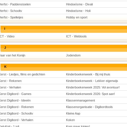
Herfst - Paddenstoelen
Hindoeïsme - Divali
Herfst - Schooltv
Hindoeïsme - Holi
Herfst - Spelletjes
Hobby en sport
I
ICT - Video
ICT - Webtools
J
Jaar van het Konijn
Jodendom
K
Kerst - Liedjes, films en gedichten
Kinderboekenweek - Bij mij thuis
Kerst - Rekenen
Kinderboekenweek - Lekker eigenwijs
Kerst - Verhalen
Kinderboekenweek 2025: Vol avontuur!
Kerst Digibord - Games
Kinderboekenweek 2026: Spot aan!
Kerst Digibord - Ideeën
Klassenmanagement
Kerst Digibord - Rekenen
Klassenorganisatie - Digibordtools
Kerst Digibord - Schooltv
Kleine Aap
Kerst Digibord - Verhalen
Koken
eti-Koti - 1 juli
Kom maar kipjes!