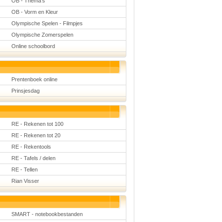
OB - Thema's
OB - Vorm en Kleur
Olympische Spelen - Filmpjes
Olympische Zomerspelen
Online schoolbord
Prentenboek online
Prinsjesdag
RE - Rekenen tot 100
RE - Rekenen tot 20
RE - Rekentools
RE - Tafels / delen
RE - Tellen
Rian Visser
SMART - notebookbestanden