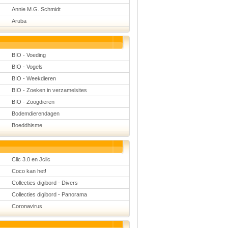
Natuurkunde
Annie M.G. Schmidt
Nederlands
Aruba
Rekenen
Scheikunde
Sport
Techniek
Verkeer
BIO - Voeding
Wiskunde
BIO - Vogels
Onderwerpen
BIO - Weekdieren
BIO - Zoeken in verzamelsites
Apps en tablets
Collecties digibord
BIO - Zoogdieren
Digiborden /
touchscreens
Bodemdierendagen
Digibordtools
Boeddhisme
Downloads
basisonderwijs
Herfst
Kerstmis
Clic 3.0 en Jclic
Kinder-/Jeugdboeken
Lente
Coco kan het!
Onderbouw PO
Collecties digibord - Divers
Pasen
Voetbal
Collecties digibord - Panorama
Coronavirus