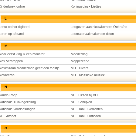
Kinderboek online
Koningsdag - Liedjes
L
Lente op het digibord
Lesgeven aan nieuwkomers Oekraïne
Leren op afstand
Lesmateriaal maken en delen
M
Maar eerst ving ik een monster
Moederdag
Max Verstappen
Moppereend
Maximiliaan Modderman geeft een feestje
MU - Divers
Metaverse
MU - Klassieke muziek
N
Nanda Roep
NE - Flitsen bij VLL
Nationale Tuinvogeltelling
NE - Schrijven
Nationale Voorleesdagen
NE - Taal - Gedichten
NE - Alfabet
NE - Taal - Ontleden
O