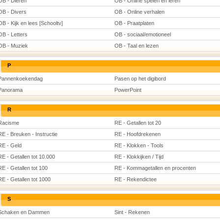
OB - Dieren
OB - Online spelen en leren
OB - Divers
OB - Online verhalen
OB - Kijk en lees [Schooltv]
OB - Praatplaten
OB - Letters
OB - sociaal/emotioneel
OB - Muziek
OB - Taal en lezen
P
Pannenkoekendag
Pasen op het digibord
Panorama
PowerPoint
R
Racisme
RE - Getallen tot 20
RE - Breuken - Instructie
RE - Hoofdrekenen
RE - Geld
RE - Klokken - Tools
RE - Getallen tot 10.000
RE - Klokkijken / Tijd
RE - Getallen tot 100
RE - Kommagetallen en procenten
RE - Getallen tot 1000
RE - Rekendictee
S
Schaken en Dammen
Sint - Rekenen