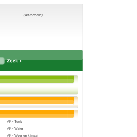
Home
Suggesties
Adverteren
(Advertentie)
Eigen
startpagina
Vakken
Aardrijkskunde
Biologie
Engels
Frans, Duits,
Chinees, Spaans
Geschiedenis
Handvaardigheid en
Tekenen
Kunst en Cultuur
AK - Tools
Levensbeschouwing
Lichamelijke
AK - Water
opvoeding
Muziek
AK - Weer en klimaat