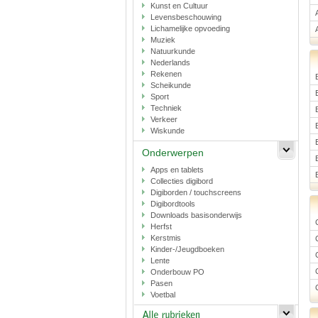
Kunst en Cultuur
Levensbeschouwing
Lichamelijke opvoeding
Muziek
Natuurkunde
Nederlands
Rekenen
Scheikunde
Sport
Techniek
Verkeer
Wiskunde
Onderwerpen
Apps en tablets
Collecties digibord
Digiborden / touchscreens
Digibordtools
Downloads basisonderwijs
Herfst
Kerstmis
Kinder-/Jeugdboeken
Lente
Onderbouw PO
Pasen
Voetbal