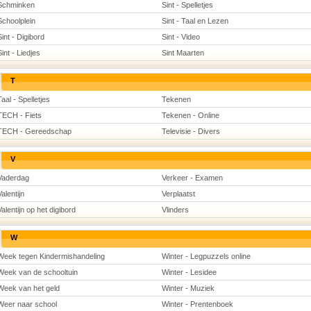
Schminken
Sint - Spelletjes
Schoolplein
Sint - Taal en Lezen
Sint - Digibord
Sint - Video
Sint - Liedjes
Sint Maarten
T
Taal - Spelletjes
Tekenen
TECH - Fiets
Tekenen - Online
TECH - Gereedschap
Televisie - Divers
V
Vaderdag
Verkeer - Examen
Valentijn
Verplaatst
Valentijn op het digibord
Vlinders
W
Week tegen Kindermishandeling
Winter - Legpuzzels online
Week van de schooltuin
Winter - Lesidee
Week van het geld
Winter - Muziek
Weer naar school
Winter - Prentenboek