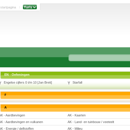
 startpagina
EN - Oefeningen
Engelse cijfers 0 t/m 10 [Jan Brett]
Starfall
#
A
AK - Aardbevingen
AK - Kaarten
AK - Aardbevingen en vulkanen
AK - Land- en tuinbouw / veeteelt
AK - Energie / delfstoffen
AK - Milieu