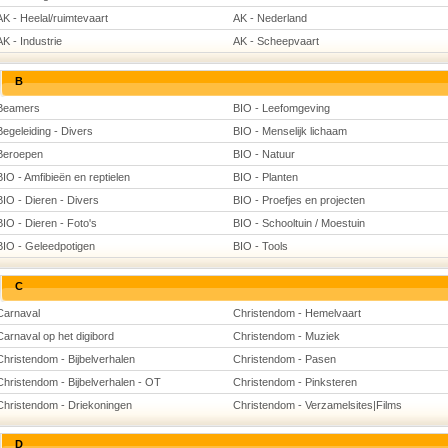
AK - Heelal/ruimtevaart
AK - Nederland
AK - Industrie
AK - Scheepvaart
B
Beamers
BIO - Leefomgeving
Begeleiding - Divers
BIO - Menselijk lichaam
Beroepen
BIO - Natuur
BIO - Amfibieën en reptielen
BIO - Planten
BIO - Dieren - Divers
BIO - Proefjes en projecten
BIO - Dieren - Foto's
BIO - Schooltuin / Moestuin
BIO - Geleedpotigen
BIO - Tools
C
Carnaval
Christendom - Hemelvaart
Carnaval op het digibord
Christendom - Muziek
Christendom - Bijbelverhalen
Christendom - Pasen
Christendom - Bijbelverhalen - OT
Christendom - Pinksteren
Christendom - Driekoningen
Christendom - Verzamelsites|Films
D