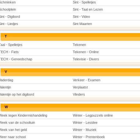
Schminken
Sint - Spelletjes
Schoolplein
Sint - Taal en Lezen
Sint - Digibord
Sint - Video
Sint - Liedjes
Sint Maarten
T
Taal - Spelletjes
Tekenen
TECH - Fiets
Tekenen - Online
TECH - Gereedschap
Televisie - Divers
V
Vaderdag
Verkeer - Examen
Valentijn
Verplaatst
Valentijn op het digibord
Vlinders
W
Week tegen Kindermishandeling
Winter - Legpuzzels online
Week van de schooltuin
Winter - Lesidee
Week van het geld
Winter - Muziek
Weer naar school
Winter - Prentenboek