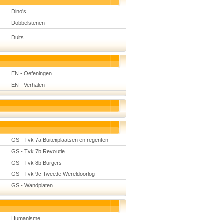
Dino's
Dobbelstenen
Duits
EN - Oefeningen
EN - Verhalen
GS - Tvk 7a Buitenplaatsen en regenten
GS - Tvk 7b Revolutie
GS - Tvk 8b Burgers
GS - Tvk 9c Tweede Wereldoorlog
GS - Wandplaten
Humanisme