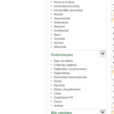
Kunst en Cultuur
Levensbeschouwing
Lichamelijke opvoeding
Muziek
Natuurkunde
Nederlands
Rekenen
Scheikunde
Sport
Techniek
Verkeer
Wiskunde
Onderwerpen
Apps en tablets
Collecties digibord
Digiborden / touchscreens
Digibordtools
Downloads basisonderwijs
Herfst
Kerstmis
Kinder-/Jeugdboeken
Lente
Onderbouw PO
Pasen
Voetbal