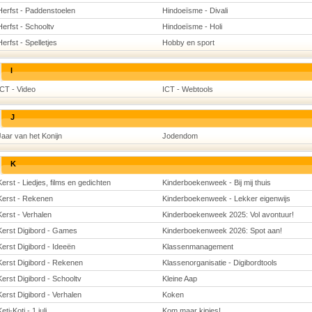
Herfst - Paddenstoelen
Hindoeïsme - Divali
Herfst - Schooltv
Hindoeïsme - Holi
Herfst - Spelletjes
Hobby en sport
I
ICT - Video
ICT - Webtools
J
Jaar van het Konijn
Jodendom
K
Kerst - Liedjes, films en gedichten
Kinderboekenweek - Bij mij thuis
Kerst - Rekenen
Kinderboekenweek - Lekker eigenwijs
Kerst - Verhalen
Kinderboekenweek 2025: Vol avontuur!
Kerst Digibord - Games
Kinderboekenweek 2026: Spot aan!
Kerst Digibord - Ideeën
Klassenmanagement
Kerst Digibord - Rekenen
Klassenorganisatie - Digibordtools
Kerst Digibord - Schooltv
Kleine Aap
Kerst Digibord - Verhalen
Koken
eti-Koti - 1 juli
Kom maar kipjes!