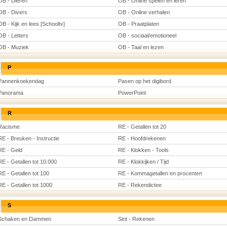
OB - Dieren
OB - Online spelen en leren
OB - Divers
OB - Online verhalen
OB - Kijk en lees [Schooltv]
OB - Praatplaten
OB - Letters
OB - sociaal/emotioneel
OB - Muziek
OB - Taal en lezen
P
Pannenkoekendag
Pasen op het digibord
Panorama
PowerPoint
R
Racisme
RE - Getallen tot 20
RE - Breuken - Instructie
RE - Hoofdrekenen
RE - Geld
RE - Klokken - Tools
RE - Getallen tot 10.000
RE - Klokkijken / Tijd
RE - Getallen tot 100
RE - Kommagetallen en procenten
RE - Getallen tot 1000
RE - Rekendictee
S
Schaken en Dammen
Sint - Rekenen