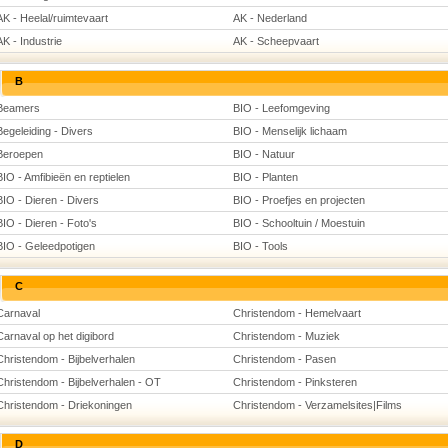
AK - Heelal/ruimtevaart
AK - Nederland
AK - Industrie
AK - Scheepvaart
B
Beamers
BIO - Leefomgeving
Begeleiding - Divers
BIO - Menselijk lichaam
Beroepen
BIO - Natuur
BIO - Amfibieën en reptielen
BIO - Planten
BIO - Dieren - Divers
BIO - Proefjes en projecten
BIO - Dieren - Foto's
BIO - Schooltuin / Moestuin
BIO - Geleedpotigen
BIO - Tools
C
Carnaval
Christendom - Hemelvaart
Carnaval op het digibord
Christendom - Muziek
Christendom - Bijbelverhalen
Christendom - Pasen
Christendom - Bijbelverhalen - OT
Christendom - Pinksteren
Christendom - Driekoningen
Christendom - Verzamelsites|Films
D