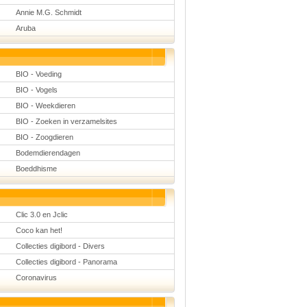
Natuurkunde
Annie M.G. Schmidt
Nederlands
Aruba
Rekenen
Scheikunde
Sport
Techniek
Verkeer
BIO - Voeding
Wiskunde
BIO - Vogels
Onderwerpen
BIO - Weekdieren
BIO - Zoeken in verzamelsites
Apps en tablets
Collecties digibord
BIO - Zoogdieren
Digiborden /
touchscreens
Bodemdierendagen
Digibordtools
Boeddhisme
Downloads
basisonderwijs
Herfst
Kerstmis
Clic 3.0 en Jclic
Kinder-/Jeugdboeken
Lente
Coco kan het!
Onderbouw PO
Collecties digibord - Divers
Pasen
Voetbal
Collecties digibord - Panorama
Coronavirus