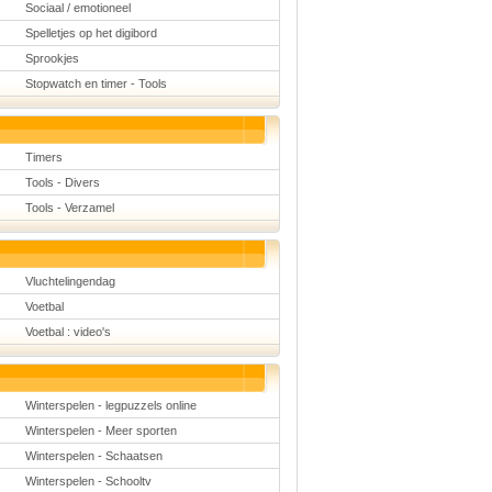
Sociaal / emotioneel
Spelletjes op het digibord
Sprookjes
Stopwatch en timer - Tools
Timers
Tools - Divers
Tools - Verzamel
Vluchtelingendag
Voetbal
Voetbal : video's
Winterspelen - legpuzzels online
Winterspelen - Meer sporten
Winterspelen - Schaatsen
Winterspelen - Schooltv