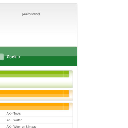
Home
Suggesties
Adverteren
(Advertentie)
Eigen
startpagina
Vakken
Aardrijkskunde
Biologie
Engels
Frans, Duits,
Chinees, Spaans
Geschiedenis
Handvaardigheid en
Tekenen
Kunst en Cultuur
AK - Tools
Levensbeschouwing
Lichamelijke
AK - Water
opvoeding
Muziek
AK - Weer en klimaat