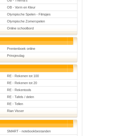
OB - Thema's
OB - Vorm en Kleur
Olympische Spelen - Filmpjes
Olympische Zomerspelen
Online schoolbord
Prentenboek online
Prinsjesdag
RE - Rekenen tot 100
RE - Rekenen tot 20
RE - Rekentools
RE - Tafels / delen
RE - Tellen
Rian Visser
SMART - notebookbestanden