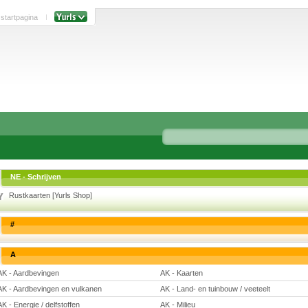
 startpagina
NE - Schrijven
Rustkaarten [Yurls Shop]
#
A
AK - Aardbevingen
AK - Kaarten
AK - Aardbevingen en vulkanen
AK - Land- en tuinbouw / veeteelt
AK - Energie / delfstoffen
AK - Milieu