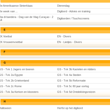
De Amerikaanse Sinterklaas
Dierendag
De week van ...
Digibord - Advies en training
Dia di bandera - Dag van de Vlag Curaçao - 2
Digiborden / Touchscreens
uli
E
EK Voetbal
EN - Divers
EK Vrouwenvoetbal
EN - Liedjes - Divers
F
G
GS - Tvk 1 Jagers en boeren
GS - Tvk 3b Kastelen en ridders
GS - Tvk 2a Egypte
GS - Tvk 4a Steden
GS - Tvk 2b Griekenland
GS - Tvk 5b Reformatie
GS - Tvk 2c Rome
GS - Tvk 5c 80 jaar oorlog
GS - Tvk 3a Kerken en kloosters
GS - Tvk 5d Ontdekkingsreizen
H
Halloween
Herfst op het digibord