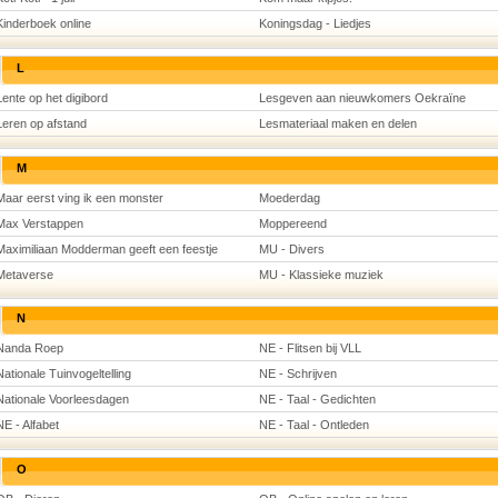
Kinderboek online
Koningsdag - Liedjes
L
Lente op het digibord
Lesgeven aan nieuwkomers Oekraïne
Leren op afstand
Lesmateriaal maken en delen
M
Maar eerst ving ik een monster
Moederdag
Max Verstappen
Moppereend
Maximiliaan Modderman geeft een feestje
MU - Divers
Metaverse
MU - Klassieke muziek
N
Nanda Roep
NE - Flitsen bij VLL
Nationale Tuinvogeltelling
NE - Schrijven
Nationale Voorleesdagen
NE - Taal - Gedichten
NE - Alfabet
NE - Taal - Ontleden
O