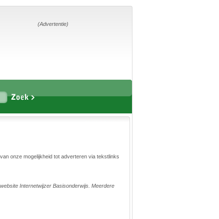
Home
Suggesties
Adverteren
(Advertentie)
Eigen
startpagina
Vakken
Aardrijkskunde
Biologie
Engels
Frans, Duits,
Chinees, Spaans
Geschiedenis
Handvaardigheid en
Tekenen
Kunst en Cultuur
Levensbeschouwing
Lichamelijke
opvoeding
Muziek
an onze mogelijkheid tot adverteren via tekstlinks
Natuurkunde
Nederlands
Rekenen
Scheikunde
website Internetwijzer Basisonderwijs. Meerdere
Sport
Techniek
Verkeer
Wiskunde