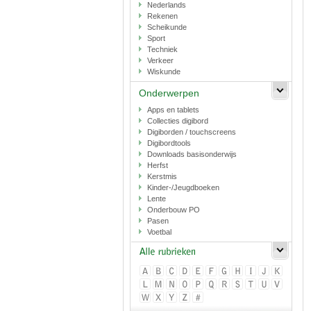
Nederlands
Rekenen
Scheikunde
Sport
Techniek
Verkeer
Wiskunde
Onderwerpen
Apps en tablets
Collecties digibord
Digiborden / touchscreens
Digibordtools
Downloads basisonderwijs
Herfst
Kerstmis
Kinder-/Jeugdboeken
Lente
Onderbouw PO
Pasen
Voetbal