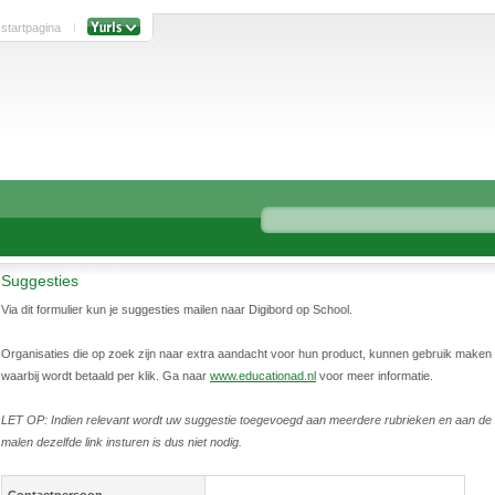
 startpagina
Suggesties
Via dit formulier kun je suggesties mailen naar Digibord op School.
Organisaties die op zoek zijn naar extra aandacht voor hun product, kunnen gebruik maken v
waarbij wordt betaald per klik. Ga naar
www.educationad.nl
voor meer informatie.
LET OP: Indien relevant wordt uw suggestie toegevoegd aan meerdere rubrieken en aan de 
malen dezelfde link insturen is dus niet nodig.