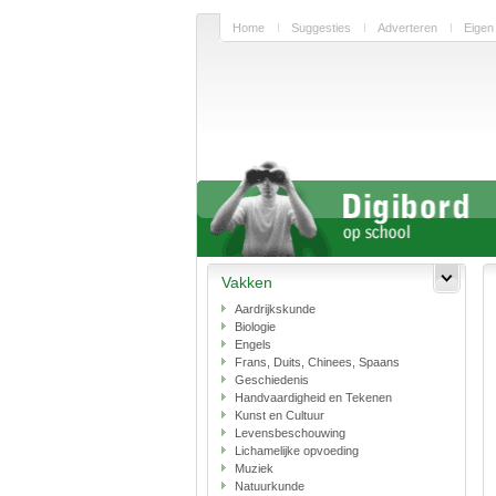
Home
Suggesties
Adverteren
Eigen
Vakken
Aardrijkskunde
Biologie
Engels
Frans, Duits, Chinees, Spaans
Geschiedenis
Handvaardigheid en Tekenen
Kunst en Cultuur
Levensbeschouwing
Lichamelijke opvoeding
Muziek
Natuurkunde