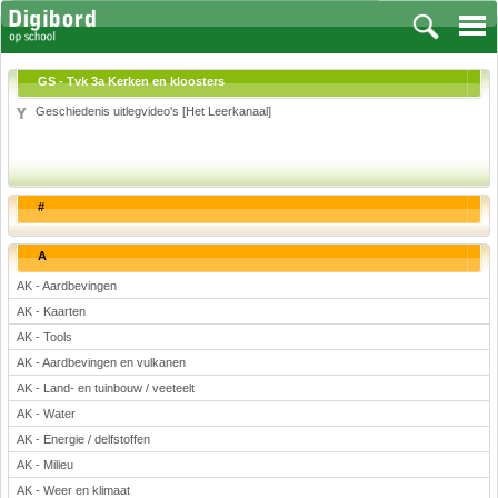
GS - Tvk 3a Kerken en kloosters
Geschiedenis uitlegvideo's [Het Leerkanaal]
Vakken
Aardrijkskunde
#
Biologie
Engels
A
Frans, Duits, Chinees, Spaans
AK - Aardbevingen
Geschiedenis
AK - Kaarten
Handvaardigheid en Tekenen
AK - Tools
Kunst en Cultuur
AK - Aardbevingen en vulkanen
Levensbeschouwing
AK - Land- en tuinbouw / veeteelt
AK - Water
Lichamelijke opvoeding
AK - Energie / delfstoffen
Muziek
AK - Milieu
Natuurkunde
AK - Weer en klimaat
Nederlands