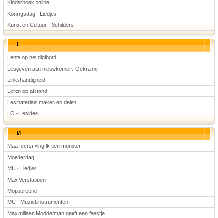
Kinderboek online
Koningsdag - Liedjes
Kunst en Cultuur - Schilders
L
Lente op het digibord
Lesgeven aan nieuwkomers Oekraïne
Linkshandigheid
Leren op afstand
Lesmateriaal maken en delen
LO - Lesidee
M
Maar eerst ving ik een monster
Moederdag
MU - Liedjes
Max Verstappen
Moppereend
MU - Muziekinstrumenten
Maximiliaan Modderman geeft een feestje