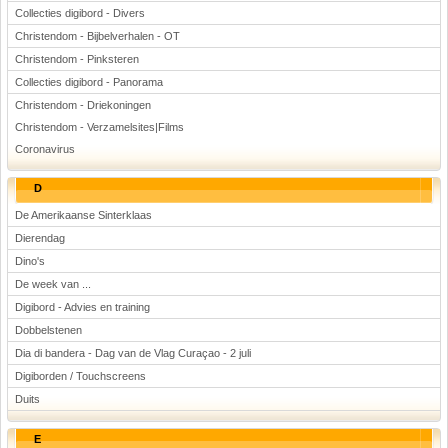
Collecties digibord - Divers
Christendom - Bijbelverhalen - OT
Christendom - Pinksteren
Collecties digibord - Panorama
Christendom - Driekoningen
Christendom - Verzamelsites|Films
Coronavirus
D
De Amerikaanse Sinterklaas
Dierendag
Dino's
De week van ...
Digibord - Advies en training
Dobbelstenen
Dia di bandera - Dag van de Vlag Curaçao - 2 juli
Digiborden / Touchscreens
Duits
E