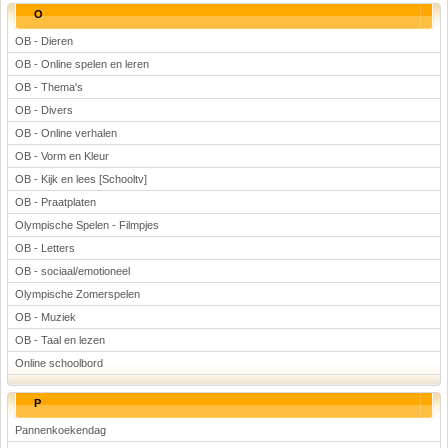
O
OB - Dieren
OB - Online spelen en leren
OB - Thema's
OB - Divers
OB - Online verhalen
OB - Vorm en Kleur
OB - Kijk en lees [Schooltv]
OB - Praatplaten
Olympische Spelen - Filmpjes
OB - Letters
OB - sociaal/emotioneel
Olympische Zomerspelen
OB - Muziek
OB - Taal en lezen
Online schoolbord
P
Pannenkoekendag