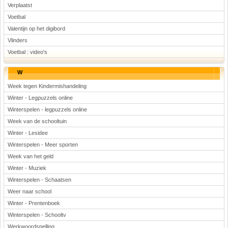
Verplaatst
Voetbal
Valentijn op het digibord
Vlinders
Voetbal : video's
W
Week tegen Kindermishandeling
Winter - Legpuzzels online
Winterspelen - legpuzzels online
Week van de schooltuin
Winter - Lesidee
Winterspelen - Meer sporten
Week van het geld
Winter - Muziek
Winterspelen - Schaatsen
Weer naar school
Winter - Prentenboek
Winterspelen - Schooltv
Werkwoordspelling