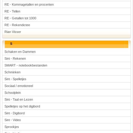
RE - Kommagetallen en procenten
RE - Tellen
RE - Getallen tot 1000
RE - Rekendictee
Rian Visser
S
Schaken en Dammen
Sint - Rekenen
SMART - notebookbestanden
Schminken
Sint - Spelletjes
Sociaal / emotioneel
Schoolplein
Sint - Taal en Lezen
Spelletjes op het digibord
Sint - Digibord
Sint - Video
Sprookjes