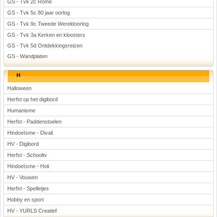
GS - Tvk 2c Rome
GS - Tvk 5c 80 jaar oorlog
GS - Tvk 9c Tweede Wereldoorlog
GS - Tvk 3a Kerken en kloosters
GS - Tvk 5d Ontdekkingsreizen
GS - Wandplaten
H
Halloween
Herfst op het digibord
Humanisme
Herfst - Paddenstoelen
Hindoeïsme - Divali
HV - Digibord
Herfst - Schooltv
Hindoeïsme - Holi
HV - Vouwen
Herfst - Spelletjes
Hobby en sport
HV - YURLS Creatief