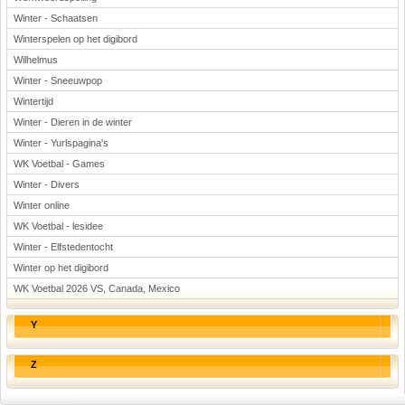
Winter - Schaatsen
Winterspelen op het digibord
Wilhelmus
Winter - Sneeuwpop
Wintertijd
Winter - Dieren in de winter
Winter - Yurlspagina's
WK Voetbal - Games
Winter - Divers
Winter online
WK Voetbal - lesidee
Winter - Elfstedentocht
Winter op het digibord
WK Voetbal 2026 VS, Canada, Mexico
Y
Z