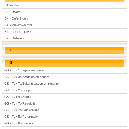
EK Voetbal
EN - Divers
EN - Oefeningen
EK Vrouwenvoetbal
EN - Liedjes - Divers
EN - Verhalen
F
G
GS - Tvk 1 Jagers en boeren
GS - Tvk 3b Kastelen en ridders
GS - Tvk 7a Buitenplaatsen en regenten
GS - Tvk 2a Egypte
GS - Tvk 4a Steden
GS - Tvk 7b Revolutie
GS - Tvk 2b Griekenland
GS - Tvk 5b Reformatie
GS - Tvk 8b Burgers