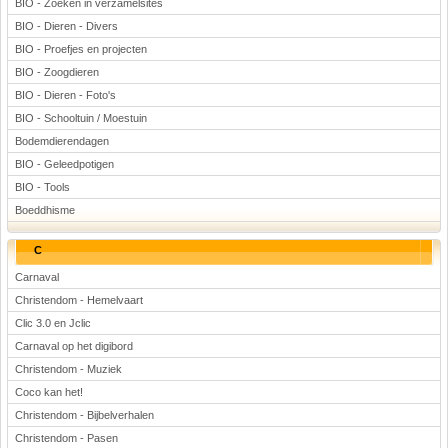
BIO - Zoeken in verzamelsites
Voetbal
BIO - Dieren - Divers
BIO - Proefjes en projecten
BIO - Zoogdieren
BIO - Dieren - Foto's
BIO - Schooltuin / Moestuin
Bodemdierendagen
BIO - Geleedpotigen
(Advertenties)
BIO - Tools
Boeddhisme
C
Carnaval
Christendom - Hemelvaart
Clic 3.0 en Jclic
Carnaval op het digibord
Christendom - Muziek
Coco kan het!
Christendom - Bijbelverhalen
Christendom - Pasen