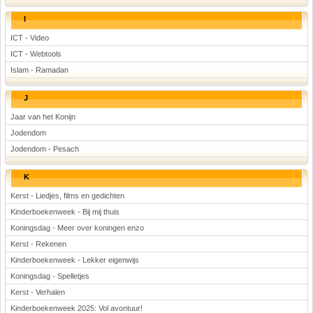
I
ICT - Video
ICT - Webtools
Islam - Ramadan
J
Jaar van het Konijn
Jodendom
Jodendom - Pesach
K
Kerst - Liedjes, films en gedichten
Kinderboekenweek - Bij mij thuis
Koningsdag - Meer over koningen enzo
Kerst - Rekenen
Kinderboekenweek - Lekker eigenwijs
Koningsdag - Spelletjes
Kerst - Verhalen
Kinderboekenweek 2025: Vol avontuur!