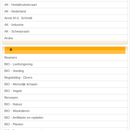
AK - Heelal/ruimtevaart
Rekenen
AK - Nederland
Scheikunde
Annie M.G. Schmidt
Sport
AK - Industrie
Techniek
AK - Scheepvaart
Verkeer
Aruba
Wiskunde
B
Onderwerpen
Beamers
Apps en tablets
BIO - Leefomgeving
Collecties digibord
BIO - Voeding
Digiborden / touchscreens
Begeleiding - Divers
Digibordtools
BIO - Menselijk lichaam
Downloads basisonderwijs
BIO - Vogels
Herfst
Beroepen
Kerstmis
BIO - Natuur
Kinder-/Jeugdboeken
BIO - Weekdieren
Lente
BIO - Amfibieën en reptielen
Onderbouw PO
BIO - Planten
Pasen