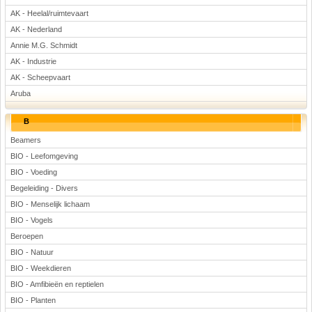
AK - Heelal/ruimtevaart
Rekenen
AK - Nederland
Scheikunde
Annie M.G. Schmidt
Sport
AK - Industrie
Techniek
AK - Scheepvaart
Verkeer
Aruba
Wiskunde
Onderwerpen
B
Beamers
Apps en tablets
BIO - Leefomgeving
Collecties digibord
BIO - Voeding
Digiborden / touchscreens
Begeleiding - Divers
Digibordtools
BIO - Menselijk lichaam
Downloads basisonderwijs
BIO - Vogels
Herfst
Beroepen
Kerstmis
BIO - Natuur
Kinder-/Jeugdboeken
BIO - Weekdieren
Lente
BIO - Amfibieën en reptielen
Onderbouw PO
BIO - Planten
Pasen