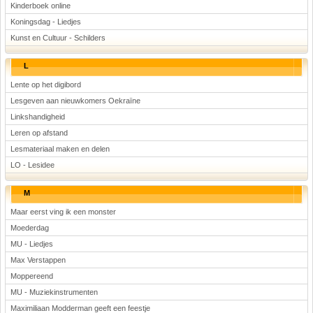
Kinderboek online
Koningsdag - Liedjes
Kunst en Cultuur - Schilders
L
Lente op het digibord
Lesgeven aan nieuwkomers Oekraïne
Linkshandigheid
Leren op afstand
Lesmateriaal maken en delen
LO - Lesidee
M
Maar eerst ving ik een monster
Moederdag
MU - Liedjes
Max Verstappen
Moppereend
MU - Muziekinstrumenten
Maximiliaan Modderman geeft een feestje