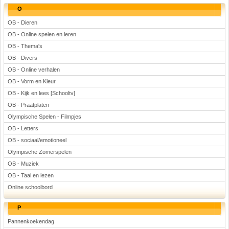
O
OB - Dieren
OB - Online spelen en leren
OB - Thema's
OB - Divers
OB - Online verhalen
OB - Vorm en Kleur
OB - Kijk en lees [Schooltv]
OB - Praatplaten
Olympische Spelen - Filmpjes
OB - Letters
OB - sociaal/emotioneel
Olympische Zomerspelen
OB - Muziek
OB - Taal en lezen
Online schoolbord
P
Pannenkoekendag