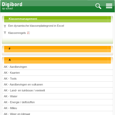
Klassenmanagement
Een dynamische klassenplattegrond in Excel
Klassenregels
Vakken
Aardrijkskunde
#
Biologie
Engels
A
Frans, Duits, Chinees, Spaans
AK - Aardbevingen
Geschiedenis
AK - Kaarten
Handvaardigheid en Tekenen
AK - Tools
Kunst en Cultuur
AK - Aardbevingen en vulkanen
Levensbeschouwing
AK - Land- en tuinbouw / veeteelt
Lichamelijke opvoeding
AK - Water
Muziek
AK - Energie / delfstoffen
Natuurkunde
AK - Milieu
AK - Weer en klimaat
Nederlands