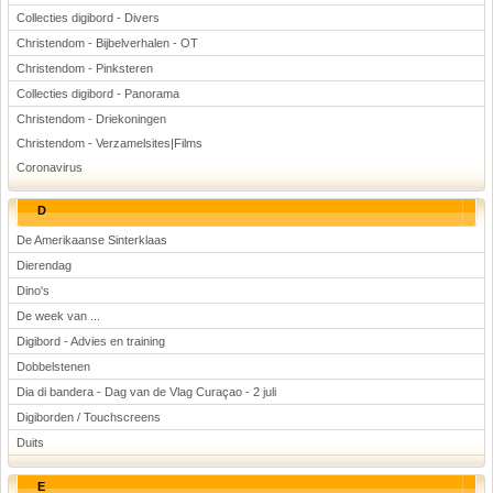
Collecties digibord - Divers
Christendom - Bijbelverhalen - OT
Christendom - Pinksteren
Collecties digibord - Panorama
Christendom - Driekoningen
Christendom - Verzamelsites|Films
Coronavirus
D
De Amerikaanse Sinterklaas
Dierendag
Dino's
De week van ...
Digibord - Advies en training
Dobbelstenen
Dia di bandera - Dag van de Vlag Curaçao - 2 juli
Digiborden / Touchscreens
Duits
E