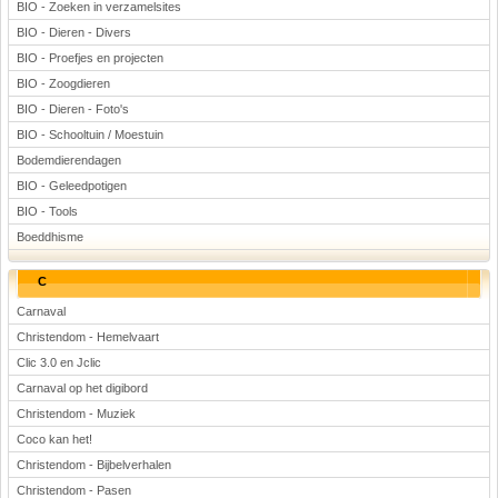
BIO - Zoeken in verzamelsites
Voetbal
BIO - Dieren - Divers
BIO - Proefjes en projecten
BIO - Zoogdieren
BIO - Dieren - Foto's
BIO - Schooltuin / Moestuin
Bodemdierendagen
BIO - Geleedpotigen
(Advertenties)
BIO - Tools
Boeddhisme
C
Carnaval
Christendom - Hemelvaart
Clic 3.0 en Jclic
Carnaval op het digibord
Christendom - Muziek
Coco kan het!
Christendom - Bijbelverhalen
Christendom - Pasen