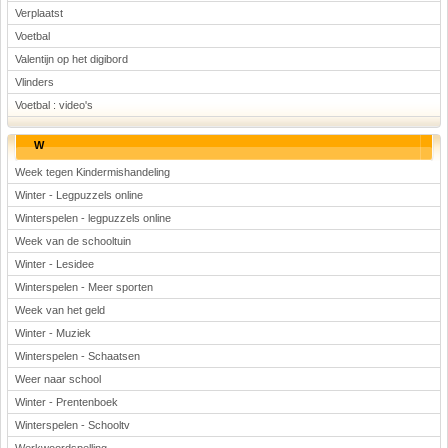
Verplaatst
Voetbal
Valentijn op het digibord
Vlinders
Voetbal : video's
W
Week tegen Kindermishandeling
Winter - Legpuzzels online
Winterspelen - legpuzzels online
Week van de schooltuin
Winter - Lesidee
Winterspelen - Meer sporten
Week van het geld
Winter - Muziek
Winterspelen - Schaatsen
Weer naar school
Winter - Prentenboek
Winterspelen - Schooltv