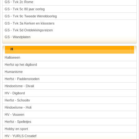
GS - Tvk 2c Rome
GS - Tvk 5c 80 jaar oorlog
GS - Tvk 9c Tweede Wereldoorlog
GS - Tvk 3a Kerken en kloosters
GS - Tvk 5d Ontdekkingsreizen
GS - Wandplaten
H
Halloween
Herfst op het digibord
Humanisme
Herfst - Paddenstoelen
Hindoeïsme - Divali
HV - Digibord
Herfst - Schooltv
Hindoeïsme - Holi
HV - Vouwen
Herfst - Spelletjes
Hobby en sport
HV - YURLS Creatief