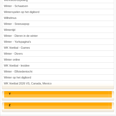
Werkwoordspelling
Winter - Schaatsen
Winterspelen op het digibord
Wilhelmus
Winter - Sneeuwpop
Wintertijd
Winter - Dieren in de winter
Winter - Yurlspagina's
WK Voetbal - Games
Winter - Divers
Winter online
WK Voetbal - lesidee
Winter - Elfstedentocht
Winter op het digibord
WK Voetbal 2026 VS, Canada, Mexico
Y
Z