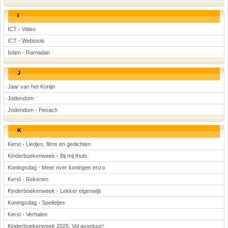
I
ICT - Video
ICT - Webtools
Islam - Ramadan
J
Jaar van het Konijn
Jodendom
Jodendom - Pesach
K
Kerst - Liedjes, films en gedichten
Kinderboekenweek - Bij mij thuis
Koningsdag - Meer over koningen enzo
Kerst - Rekenen
Kinderboekenweek - Lekker eigenwijs
Koningsdag - Spelletjes
Kerst - Verhalen
Kinderboekenweek 2025: Vol avontuur!