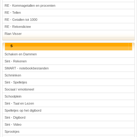
RE - Kommagetallen en procenten
RE - Tellen
RE - Getallen tot 1000
RE - Rekendictee
Rian Visser
S
Schaken en Dammen
Sint - Rekenen
SMART - notebookbestanden
Schminken
Sint - Spelletjes
Sociaal / emotioneel
Schoolplein
Sint - Taal en Lezen
Spelletjes op het digibord
Sint - Digibord
Sint - Video
Sprookjes