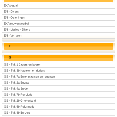
EK Voetbal
EN - Divers
EN - Oefeningen
EK Vrouwenvoetbal
EN - Liedjes - Divers
EN - Verhalen
F
G
GS - Tvk 1 Jagers en boeren
GS - Tvk 3b Kastelen en ridders
GS - Tvk 7a Buitenplaatsen en regenten
GS - Tvk 2a Egypte
GS - Tvk 4a Steden
GS - Tvk 7b Revolutie
GS - Tvk 2b Griekenland
GS - Tvk 5b Reformatie
GS - Tvk 8b Burgers