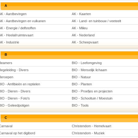
A
AK - Aardbevingen
AK - Kaarten
AK - Aardbevingen en vulkanen
AK - Land- en tuinbouw / veeteelt
AK - Energie / delfstoffen
AK - Milieu
AK - Heelal/ruimtevaart
AK - Nederland
AK - Industrie
AK - Scheepvaart
B
Beamers
BIO - Leefomgeving
Begeleiding - Divers
BIO - Menselijk lichaam
Beroepen
BIO - Natuur
BIO - Amfibieën en reptielen
BIO - Planten
BIO - Dieren - Divers
BIO - Proefjes en projecten
BIO - Dieren - Foto's
BIO - Schooltuin / Moestuin
BIO - Geleedpotigen
BIO - Tools
C
Carnaval
Christendom - Hemelvaart
Carnaval op het digibord
Christendom - Muziek