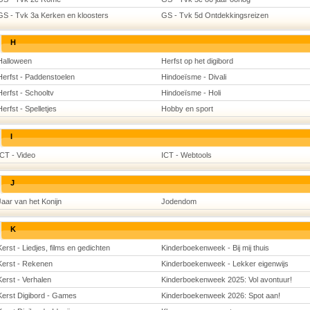
GS - Tvk 3a Kerken en kloosters
GS - Tvk 5d Ontdekkingsreizen
H
Halloween
Herfst op het digibord
Herfst - Paddenstoelen
Hindoeïsme - Divali
Herfst - Schooltv
Hindoeïsme - Holi
Herfst - Spelletjes
Hobby en sport
I
ICT - Video
ICT - Webtools
J
Jaar van het Konijn
Jodendom
K
Kerst - Liedjes, films en gedichten
Kinderboekenweek - Bij mij thuis
Kerst - Rekenen
Kinderboekenweek - Lekker eigenwijs
Kerst - Verhalen
Kinderboekenweek 2025: Vol avontuur!
Kerst Digibord - Games
Kinderboekenweek 2026: Spot aan!