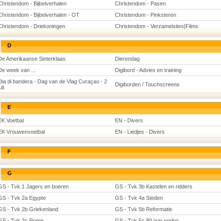
Christendom - Bijbelverhalen
Christendom - Pasen
Christendom - Bijbelverhalen - OT
Christendom - Pinksteren
Christendom - Driekoningen
Christendom - Verzamelsites|Films
D
De Amerikaanse Sinterklaas
Dierendag
De week van ...
Digibord - Advies en training
Dia di bandera - Dag van de Vlag Curaçao - 2
Digiborden / Touchscreens
uli
E
EK Voetbal
EN - Divers
EK Vrouwenvoetbal
EN - Liedjes - Divers
F
G
GS - Tvk 1 Jagers en boeren
GS - Tvk 3b Kastelen en ridders
GS - Tvk 2a Egypte
GS - Tvk 4a Steden
GS - Tvk 2b Griekenland
GS - Tvk 5b Reformatie
GS - Tvk 2c Rome
GS - Tvk 5c 80 jaar oorlog