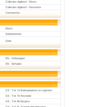
Collecties digibord - Divers
Collecties digibord - Panorama
Coronavirus
Dino's
Dobbelstenen
Duits
EN - Oefeningen
EN - Verhalen
GS - Tvk 7a Buitenplaatsen en regenten
GS - Tvk 7b Revolutie
GS - Tvk 8b Burgers
GS - Tvk 9c Tweede Wereldoorlog