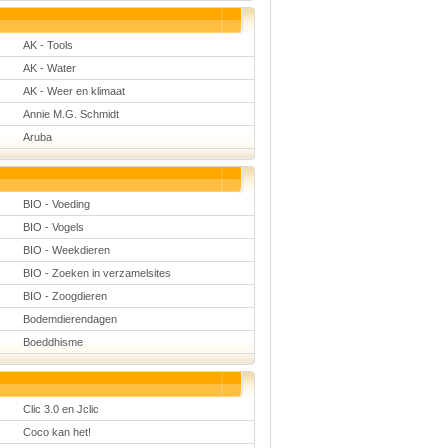
Natuurkunde
Nederlands
Rekenen
AK - Tools
Scheikunde
AK - Water
Sport
Techniek
AK - Weer en klimaat
Verkeer
Annie M.G. Schmidt
Wiskunde
Aruba
Onderwerpen
Apps en tablets
Collecties digibord
BIO - Voeding
Digiborden /
touchscreens
BIO - Vogels
Digibordtools
BIO - Weekdieren
Downloads
basisonderwijs
BIO - Zoeken in verzamelsites
Herfst
BIO - Zoogdieren
Kerstmis
Kinder-/Jeugdboeken
Bodemdierendagen
Lente
Boeddhisme
Onderbouw PO
Pasen
Voetbal
Clic 3.0 en Jclic
Coco kan het!