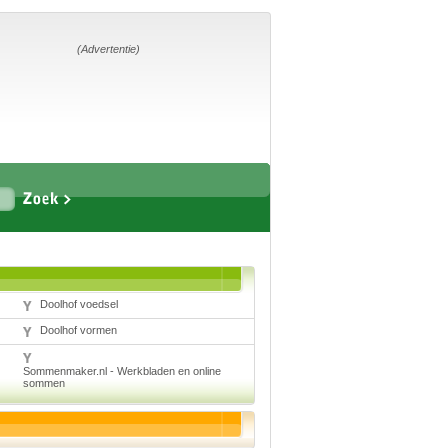
Home
Suggesties
Adverteren
(Advertentie)
Eigen
startpagina
Vakken
Aardrijkskunde
Biologie
Engels
Doolhof voedsel
Frans, Duits,
Chinees, Spaans
Doolhof vormen
Geschiedenis
Handvaardigheid en
Tekenen
Sommenmaker.nl - Werkbladen en online
Kunst en Cultuur
sommen
Levensbeschouwing
Lichamelijke
opvoeding
Muziek