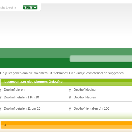
 startpagina
Ga je lesgeven aan nieuwkomers uit Oekraïne? Hier vind je lesmateriaal en suggesties.
Lesgeven aan nieuwkomers Oekraïne
Doolhof dieren
Doolhof kleding
Doolhof getallen 1 t/m 10
Doolhof kleuren
Doolhof getallen 11 t/m 20
Doolhof tientallen t/m 100
#