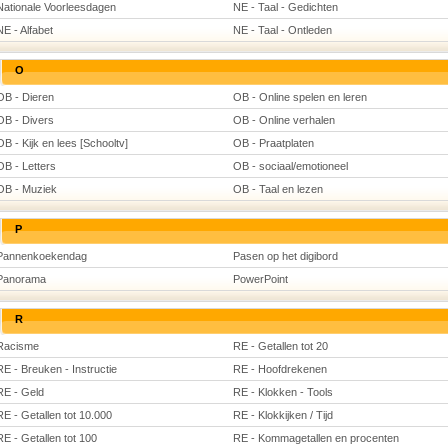
Nationale Voorleesdagen
NE - Taal - Gedichten
NE - Alfabet
NE - Taal - Ontleden
O
OB - Dieren
OB - Online spelen en leren
OB - Divers
OB - Online verhalen
OB - Kijk en lees [Schooltv]
OB - Praatplaten
OB - Letters
OB - sociaal/emotioneel
OB - Muziek
OB - Taal en lezen
P
Pannenkoekendag
Pasen op het digibord
Panorama
PowerPoint
R
Racisme
RE - Getallen tot 20
RE - Breuken - Instructie
RE - Hoofdrekenen
RE - Geld
RE - Klokken - Tools
RE - Getallen tot 10.000
RE - Klokkijken / Tijd
RE - Getallen tot 100
RE - Kommagetallen en procenten