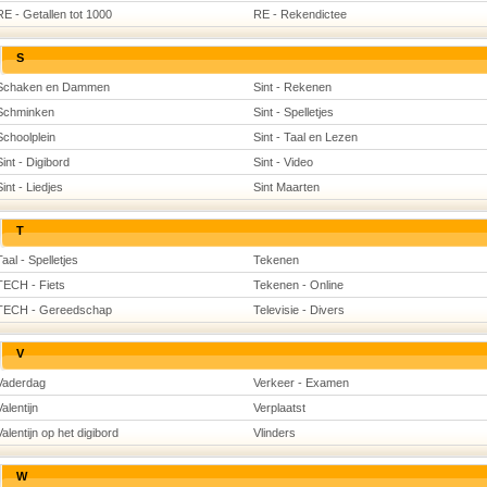
RE - Getallen tot 1000
RE - Rekendictee
S
Schaken en Dammen
Sint - Rekenen
Schminken
Sint - Spelletjes
Schoolplein
Sint - Taal en Lezen
Sint - Digibord
Sint - Video
Sint - Liedjes
Sint Maarten
T
Taal - Spelletjes
Tekenen
TECH - Fiets
Tekenen - Online
TECH - Gereedschap
Televisie - Divers
V
Vaderdag
Verkeer - Examen
Valentijn
Verplaatst
Valentijn op het digibord
Vlinders
W