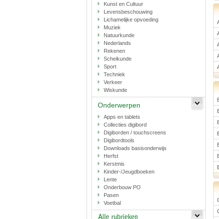
Kunst en Cultuur
Levensbeschouwing
Lichamelijke opvoeding
Muziek
Natuurkunde
Nederlands
Rekenen
Scheikunde
Sport
Techniek
Verkeer
Wiskunde
Onderwerpen
Apps en tablets
Collecties digibord
Digiborden / touchscreens
Digibordtools
Downloads basisonderwijs
Herfst
Kerstmis
Kinder-/Jeugdboeken
Lente
Onderbouw PO
Pasen
Voetbal