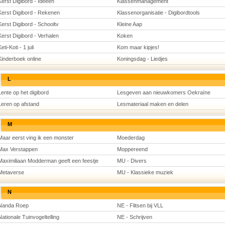
Kerst Digibord - Ideeën
Klassenmanagement
Kerst Digibord - Rekenen
Klassenorganisatie - Digibordtools
Kerst Digibord - Schooltv
Kleine Aap
Kerst Digibord - Verhalen
Koken
eti-Koti - 1 juli
Kom maar kipjes!
Kinderboek online
Koningsdag - Liedjes
L
Lente op het digibord
Lesgeven aan nieuwkomers Oekraïne
Leren op afstand
Lesmateriaal maken en delen
M
Maar eerst ving ik een monster
Moederdag
Max Verstappen
Moppereend
Maximiliaan Modderman geeft een feestje
MU - Divers
Metaverse
MU - Klassieke muziek
N
Nanda Roep
NE - Flitsen bij VLL
Nationale Tuinvogeltelling
NE - Schrijven