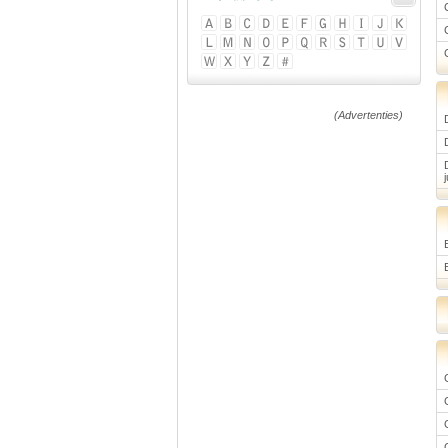
(Advertenties)
j