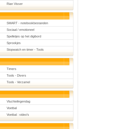
Rian Visser
SMART - notebookbestanden
Sociaal / emotioneel
Spelletjes op het digibord
Sprookjes
Stopwatch en timer - Tools
Timers
Tools - Divers
Tools - Verzamel
Vluchtelingendag
Voetbal
Voetbal : video's