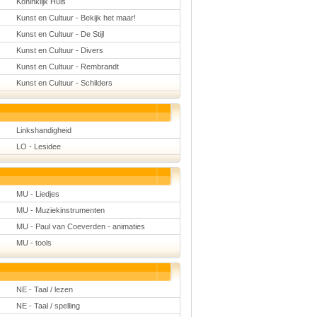
Koninklijk Huis
Kunst en Cultuur - Bekijk het maar!
Kunst en Cultuur - De Stijl
Kunst en Cultuur - Divers
Kunst en Cultuur - Rembrandt
Kunst en Cultuur - Schilders
Linkshandigheid
LO - Lesidee
MU - Liedjes
MU - Muziekinstrumenten
MU - Paul van Coeverden - animaties
MU - tools
NE - Taal / lezen
NE - Taal / spelling