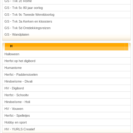
GS - Tvk 2c Rome
GS - Tvk 5c 80 jaar oorlog
GS - Tvk 9c Tweede Wereldoorlog
GS - Tvk 3a Kerken en kloosters
GS - Tvk 5d Ontdekkingsreizen
GS - Wandplaten
H
Halloween
Herfst op het digibord
Humanisme
Herfst - Paddenstoelen
Hindoeïsme - Divali
HV - Digibord
Herfst - Schooltv
Hindoeïsme - Holi
HV - Vouwen
Herfst - Spelletjes
Hobby en sport
HV - YURLS Creatief