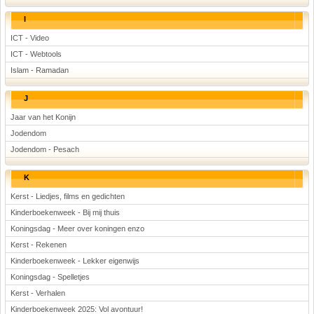
I
ICT - Video
ICT - Webtools
Islam - Ramadan
J
Jaar van het Konijn
Jodendom
Jodendom - Pesach
K
Kerst - Liedjes, films en gedichten
Kinderboekenweek - Bij mij thuis
Koningsdag - Meer over koningen enzo
Kerst - Rekenen
Kinderboekenweek - Lekker eigenwijs
Koningsdag - Spelletjes
Kerst - Verhalen
Kinderboekenweek 2025: Vol avontuur!