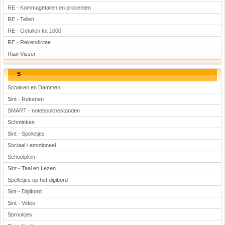
RE - Kommagetallen en procenten
RE - Tellen
RE - Getallen tot 1000
RE - Rekendictee
Rian Visser
S
Schaken en Dammen
Sint - Rekenen
SMART - notebookbestanden
Schminken
Sint - Spelletjes
Sociaal / emotioneel
Schoolplein
Sint - Taal en Lezen
Spelletjes op het digibord
Sint - Digibord
Sint - Video
Sprookjes