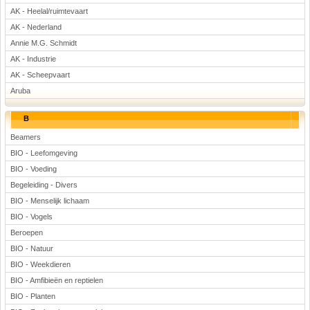
AK - Heelal/ruimtevaart
Rekenen
AK - Nederland
Scheikunde
Annie M.G. Schmidt
Sport
AK - Industrie
Techniek
AK - Scheepvaart
Verkeer
Aruba
Wiskunde
B
Onderwerpen
Beamers
Apps en tablets
BIO - Leefomgeving
Collecties digibord
BIO - Voeding
Digiborden / touchscreens
Begeleiding - Divers
Digibordtools
BIO - Menselijk lichaam
Downloads basisonderwijs
BIO - Vogels
Herfst
Beroepen
Kerstmis
BIO - Natuur
Kinder-/Jeugdboeken
BIO - Weekdieren
Lente
BIO - Amfibieën en reptielen
Onderbouw PO
BIO - Planten
Pasen