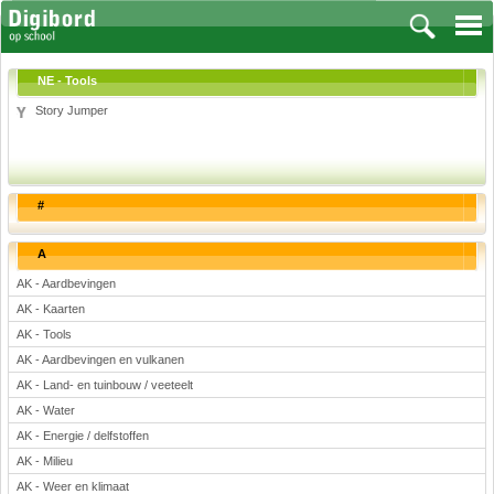
NE - Tools
Story Jumper
Vakken
Aardrijkskunde
#
Biologie
Engels
A
Frans, Duits, Chinees, Spaans
AK - Aardbevingen
Geschiedenis
AK - Kaarten
Handvaardigheid en Tekenen
AK - Tools
Kunst en Cultuur
AK - Aardbevingen en vulkanen
Levensbeschouwing
AK - Land- en tuinbouw / veeteelt
AK - Water
Lichamelijke opvoeding
AK - Energie / delfstoffen
Muziek
AK - Milieu
Natuurkunde
AK - Weer en klimaat
Nederlands