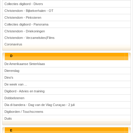
Collecties digibord - Divers
Christendom - Bijbelverhalen - OT
Christendom - Pinksteren
Collecties digibord - Panorama
Christendom - Driekoningen
Christendom - Verzamelsites|Films
Coronavirus
D
De Amerikaanse Sinterklaas
Dierendag
Dino's
De week van ...
Digibord - Advies en training
Dobbelstenen
Dia di bandera - Dag van de Vlag Curaçao - 2 juli
Digiborden / Touchscreens
Duits
E