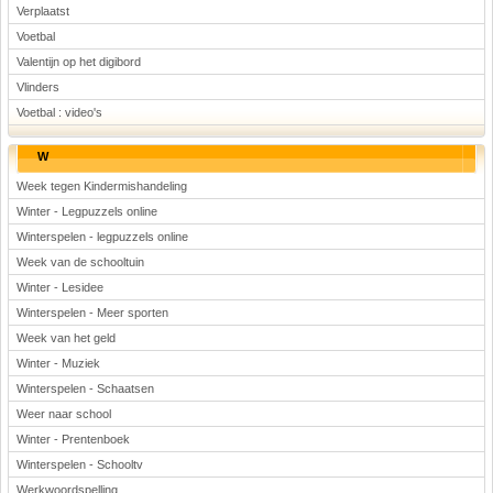
Verplaatst
Voetbal
Valentijn op het digibord
Vlinders
Voetbal : video's
W
Week tegen Kindermishandeling
Winter - Legpuzzels online
Winterspelen - legpuzzels online
Week van de schooltuin
Winter - Lesidee
Winterspelen - Meer sporten
Week van het geld
Winter - Muziek
Winterspelen - Schaatsen
Weer naar school
Winter - Prentenboek
Winterspelen - Schooltv
Werkwoordspelling