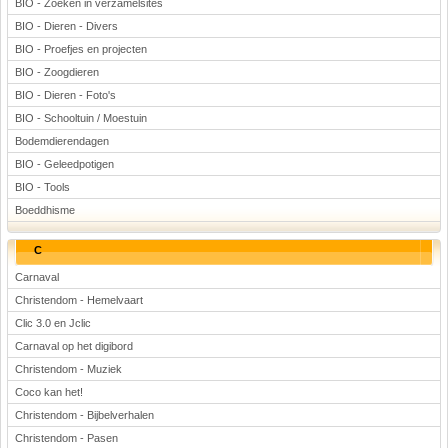
BIO - Zoeken in verzamelsites
Voetbal
BIO - Dieren - Divers
BIO - Proefjes en projecten
BIO - Zoogdieren
BIO - Dieren - Foto's
BIO - Schooltuin / Moestuin
Bodemdierendagen
BIO - Geleedpotigen
(Advertenties)
BIO - Tools
Boeddhisme
C
Carnaval
Christendom - Hemelvaart
Clic 3.0 en Jclic
Carnaval op het digibord
Christendom - Muziek
Coco kan het!
Christendom - Bijbelverhalen
Christendom - Pasen