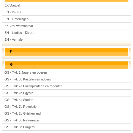
EK Voetbal
EN - Divers
EN - Oefeningen
EK Vrouwenvoetbal
EN - Liedjes - Divers
EN - Verhalen
F
G
GS - Tvk 1 Jagers en boeren
GS - Tvk 3b Kastelen en ridders
GS - Tvk 7a Buitenplaatsen en regenten
GS - Tvk 2a Egypte
GS - Tvk 4a Steden
GS - Tvk 7b Revolutie
GS - Tvk 2b Griekenland
GS - Tvk 5b Reformatie
GS - Tvk 8b Burgers