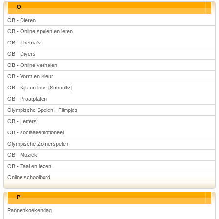
O
OB - Dieren
OB - Online spelen en leren
OB - Thema's
OB - Divers
OB - Online verhalen
OB - Vorm en Kleur
OB - Kijk en lees [Schooltv]
OB - Praatplaten
Olympische Spelen - Filmpjes
OB - Letters
OB - sociaal/emotioneel
Olympische Zomerspelen
OB - Muziek
OB - Taal en lezen
Online schoolbord
P
Pannenkoekendag