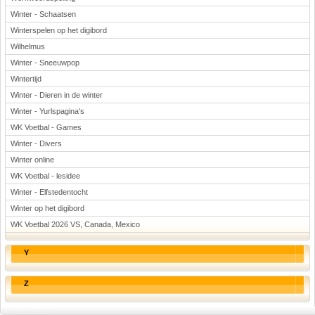
Winter - Schaatsen
Winterspelen op het digibord
Wilhelmus
Winter - Sneeuwpop
Wintertijd
Winter - Dieren in de winter
Winter - Yurlspagina's
WK Voetbal - Games
Winter - Divers
Winter online
WK Voetbal - lesidee
Winter - Elfstedentocht
Winter op het digibord
WK Voetbal 2026 VS, Canada, Mexico
Y
Z