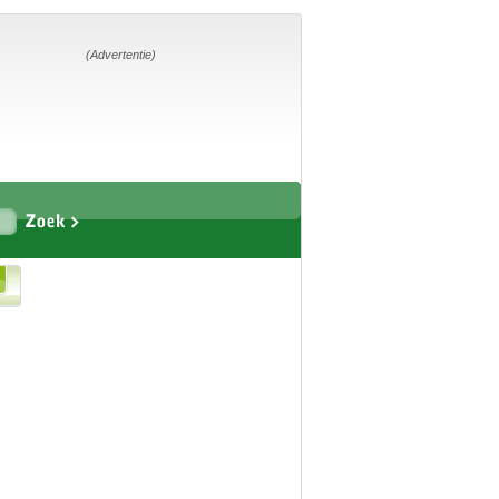
Home
Suggesties
Adverteren
(Advertentie)
Eigen
startpagina
Vakken
Aardrijkskunde
Biologie
Engels
Frans, Duits,
Chinees, Spaans
Geschiedenis
Handvaardigheid en
Tekenen
Kunst en Cultuur
Levensbeschouwing
Lichamelijke
opvoeding
Muziek