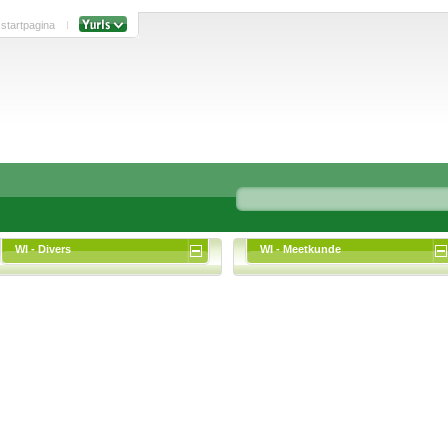
 startpagina
WI - Divers
WI - Meetkunde