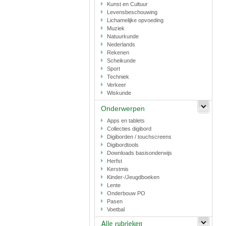
Kunst en Cultuur
Levensbeschouwing
Lichamelijke opvoeding
Muziek
Natuurkunde
Nederlands
Rekenen
Scheikunde
Sport
Techniek
Verkeer
Wiskunde
Onderwerpen
Apps en tablets
Collecties digibord
Digiborden / touchscreens
Digibordtools
Downloads basisonderwijs
Herfst
Kerstmis
Kinder-/Jeugdboeken
Lente
Onderbouw PO
Pasen
Voetbal