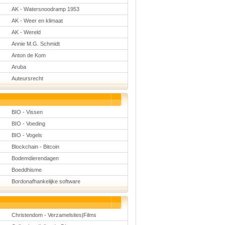
Natuurkunde
AK - Watersnoodramp 1953
Nederlands
AK - Weer en klimaat
Rekenen
Scheikunde
AK - Wereld
Sport
Annie M.G. Schmidt
Techniek
Verkeer
Anton de Kom
Wiskunde
Aruba
Onderwerpen
Auteursrecht
Apps en tablets
Collecties digibord
Digiborden /
touchscreens
BIO - Vissen
Digibordtools
BIO - Voeding
Downloads
basisonderwijs
BIO - Vogels
Herfst
Blockchain - Bitcoin
Kerstmis
Kinder-/Jeugdboeken
Bodemdierendagen
Lente
Boeddhisme
Onderbouw PO
Bordonafhankelijke software
Pasen
Voetbal
Christendom - Verzamelsites|Films