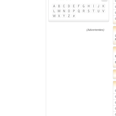
(Advertenties)
j