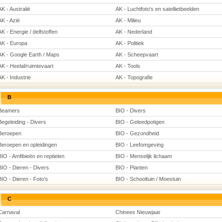
AK - Australië
AK - Luchtfoto's en satellietbeelden
AK - Azië
AK - Milieu
AK - Energie / delfstoffen
AK - Nederland
AK - Europa
AK - Politiek
AK - Google Earth / Maps
AK - Scheepvaart
AK - Heelal/ruimtevaart
AK - Tools
AK - Industrie
AK - Topografie
B
Beamers
BIO - Divers
Begeleiding - Divers
BIO - Geleedpotigen
Beroepen
BIO - Gezondheid
Beroepen en opleidingen
BIO - Leefomgeving
BIO - Amfibieën en reptielen
BIO - Menselijk lichaam
BIO - Dieren - Divers
BIO - Planten
BIO - Dieren - Foto's
BIO - Schooltuin / Moestuin
C
Carnaval
Chinees Nieuwjaar