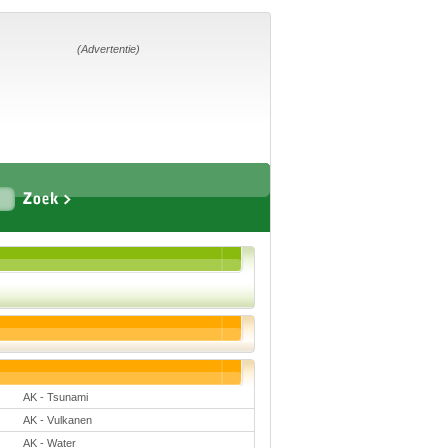
Home
Suggesties
Adverteren
(Advertentie)
Eigen
startpagina
Vakken
Aardrijkskunde
Biologie
Engels
Frans, Duits,
Chinees, Spaans
Geschiedenis
Handvaardigheid en
Tekenen
Kunst en Cultuur
AK - Tsunami
Levensbeschouwing
Lichamelijke
AK - Vulkanen
opvoeding
Muziek
AK - Water