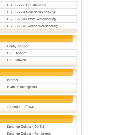
GS - Tvk 8c Industrialisatie
GS - Tvk 8d Nederland koninkrijk
GS - Tvk 9a Eerste Wereldoorlog
GS - Tvk 9c Tweede Wereldoorlog
Hobby en sport
HV - Digibord
HV - Vouwen
Internet
Islam op het digibord
Jodendom - Pesach
Kunst en Cultuur - De Stijl
Kunst en Cultuur - Rembrandt