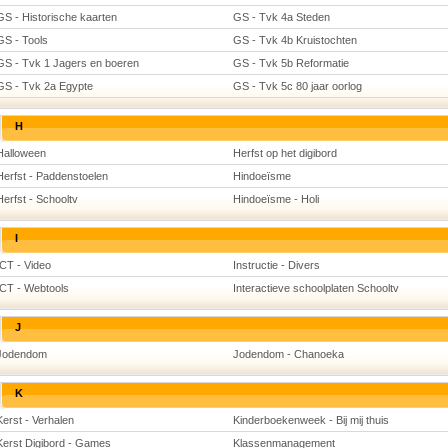
GS - Historische kaarten
GS - Tvk 4a Steden
GS - Tools
GS - Tvk 4b Kruistochten
GS - Tvk 1 Jagers en boeren
GS - Tvk 5b Reformatie
GS - Tvk 2a Egypte
GS - Tvk 5c 80 jaar oorlog
H
Halloween
Herfst op het digibord
Herfst - Paddenstoelen
Hindoeïsme
Herfst - Schooltv
Hindoeïsme - Holi
I
ICT - Video
Instructie - Divers
ICT - Webtools
Interactieve schoolplaten Schooltv
J
Jodendom
Jodendom - Chanoeka
K
Kerst - Verhalen
Kinderboekenweek - Bij mij thuis
Kerst Digibord - Games
Klassenmanagement