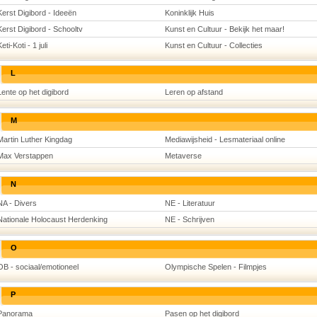
Kerst Digibord - Ideeën
Koninklijk Huis
Kerst Digibord - Schooltv
Kunst en Cultuur - Bekijk het maar!
eti-Koti - 1 juli
Kunst en Cultuur - Collecties
L
Lente op het digibord
Leren op afstand
M
Martin Luther Kingdag
Mediawijsheid - Lesmateriaal online
Max Verstappen
Metaverse
N
NA - Divers
NE - Literatuur
Nationale Holocaust Herdenking
NE - Schrijven
O
OB - sociaal/emotioneel
Olympische Spelen - Filmpjes
P
Panorama
Pasen op het digibord