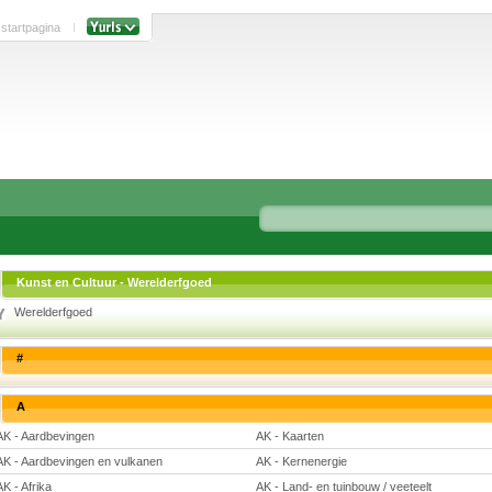
 startpagina
Kunst en Cultuur - Werelderfgoed
Werelderfgoed
#
A
AK - Aardbevingen
AK - Kaarten
AK - Aardbevingen en vulkanen
AK - Kernenergie
AK - Afrika
AK - Land- en tuinbouw / veeteelt