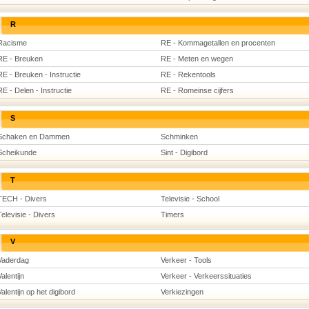
R
Racisme
RE - Kommagetallen en procenten
RE - Breuken
RE - Meten en wegen
RE - Breuken - Instructie
RE - Rekentools
RE - Delen - Instructie
RE - Romeinse cijfers
S
Schaken en Dammen
Schminken
Scheikunde
Sint - Digibord
T
TECH - Divers
Televisie - School
Televisie - Divers
Timers
V
Vaderdag
Verkeer - Tools
Valentijn
Verkeer - Verkeerssituaties
Valentijn op het digibord
Verkiezingen