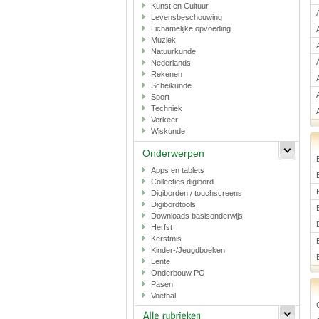
Kunst en Cultuur
Levensbeschouwing
Lichamelijke opvoeding
Muziek
Natuurkunde
Nederlands
Rekenen
Scheikunde
Sport
Techniek
Verkeer
Wiskunde
Onderwerpen
Apps en tablets
Collecties digibord
Digiborden / touchscreens
Digibordtools
Downloads basisonderwijs
Herfst
Kerstmis
Kinder-/Jeugdboeken
Lente
Onderbouw PO
Pasen
Voetbal