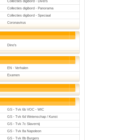
Collecties digibord - Divers
Collecties digibord - Panorama
Collecties digibord - Speciaal
Coronavirus
Dino's
EN - Verhalen
Examen
GS - Tvk 6b VOC - WIC
GS - Tvk 6d Wetenschap / Kunst
GS - Tvk 7c Slavernij
GS - Tvk 8a Napoleon
GS - Tvk 8b Burgers