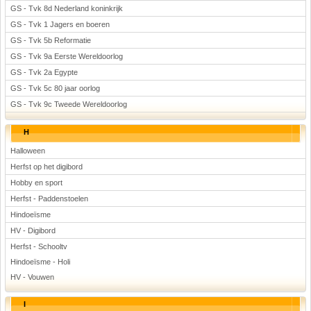
GS - Tvk 8d Nederland koninkrijk
GS - Tvk 1 Jagers en boeren
GS - Tvk 5b Reformatie
GS - Tvk 9a Eerste Wereldoorlog
GS - Tvk 2a Egypte
GS - Tvk 5c 80 jaar oorlog
GS - Tvk 9c Tweede Wereldoorlog
H
Halloween
Herfst op het digibord
Hobby en sport
Herfst - Paddenstoelen
Hindoeïsme
HV - Digibord
Herfst - Schooltv
Hindoeïsme - Holi
HV - Vouwen
I