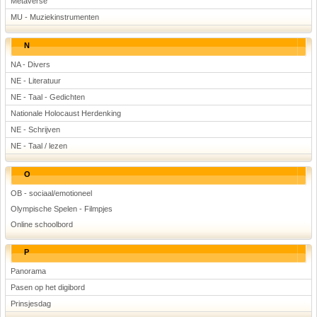
Metaverse
MU - Muziekinstrumenten
N
NA - Divers
NE - Literatuur
NE - Taal - Gedichten
Nationale Holocaust Herdenking
NE - Schrijven
NE - Taal / lezen
O
OB - sociaal/emotioneel
Olympische Spelen - Filmpjes
Online schoolbord
P
Panorama
Pasen op het digibord
Prinsjesdag