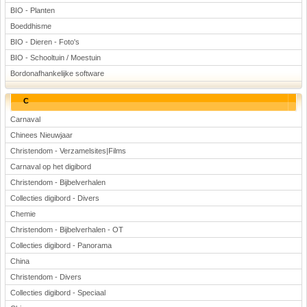
BIO - Planten
Boeddhisme
BIO - Dieren - Foto's
BIO - Schooltuin / Moestuin
Bordonafhankelijke software
C
Carnaval
Chinees Nieuwjaar
Christendom - Verzamelsites|Films
Carnaval op het digibord
Christendom - Bijbelverhalen
Collecties digibord - Divers
Chemie
Christendom - Bijbelverhalen - OT
Collecties digibord - Panorama
China
Christendom - Divers
Collecties digibord - Speciaal