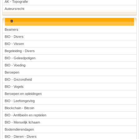
AK - Topografie
Voetbal
Auteursrecht
B
Beamers
BIO - Divers
BIO - Vissen
Begeleiding - Divers
(Advertenties)
BIO - Geleedpotigen
BIO - Voeding
Beroepen
BIO - Gezondheid
BIO - Vogels
Beroepen en opleidingen
BIO - Leefomgeving
Blockchain - Bitcoin
BIO - Amfibieën en reptielen
BIO - Menselijk lichaam
Bodemdierendagen
BIO - Dieren - Divers