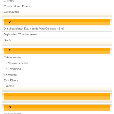
Chinees
Christendom - Pasen
Coronavirus
D
Dia di bandera - Dag van de Vlag Curaçao - 2 juli
Digiborden / Touchscreens
Dino's
E
Eetstoornissen
EK Vrouwenvoetbal
EN - Verhalen
EK Voetbal
EN - Divers
Examen
F
G