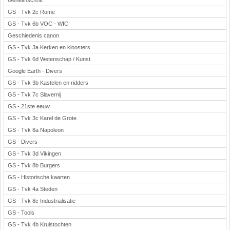
Geheimschrift
GS - Tvk 2c Rome
GS - Tvk 6b VOC - WIC
Geschiedenis canon
GS - Tvk 3a Kerken en kloosters
GS - Tvk 6d Wetenschap / Kunst
Google Earth - Divers
GS - Tvk 3b Kastelen en ridders
GS - Tvk 7c Slavernij
GS - 21ste eeuw
GS - Tvk 3c Karel de Grote
GS - Tvk 8a Napoleon
GS - Divers
GS - Tvk 3d Vikingen
GS - Tvk 8b Burgers
GS - Historische kaarten
GS - Tvk 4a Steden
GS - Tvk 8c Industrialisatie
GS - Tools
GS - Tvk 4b Kruistochten