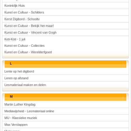
Koninklijk Huis
Kunst en Cultuur - Schilders
Kerst Digibord - Schooltv
Kunst en Cultuur - Bekijk het maar!
Kunst en Cultuur - Vincent van Gogh
Keti-Koti - 1 juli
Kunst en Cultuur - Collecties
Kunst en Cultuur - Werelderfgoed
L
Lente op het digibord
Leren op afstand
Lesmateriaal maken en delen
M
Martin Luther Kingdag
Mediawijsheid - Lesmateriaal online
MU - Klassieke muziek
Max Verstappen