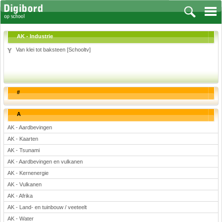
AK - Industrie
Van klei tot baksteen [Schooltv]
Vakken
Aardrijkskunde
#
Biologie
Engels
A
Frans, Duits, Chinees, Spaans
AK - Aardbevingen
Geschiedenis
AK - Kaarten
Handvaardigheid en Tekenen
AK - Tsunami
Kunst en Cultuur
AK - Aardbevingen en vulkanen
Levensbeschouwing
AK - Kernenergie
AK - Vulkanen
Lichamelijke opvoeding
AK - Afrika
Muziek
AK - Land- en tuinbouw / veeteelt
Natuurkunde
AK - Water
Nederlands