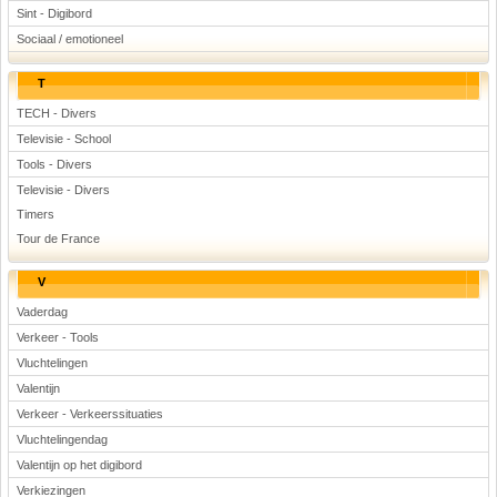
Sint - Digibord
Sociaal / emotioneel
T
TECH - Divers
Televisie - School
Tools - Divers
Televisie - Divers
Timers
Tour de France
V
Vaderdag
Verkeer - Tools
Vluchtelingen
Valentijn
Verkeer - Verkeerssituaties
Vluchtelingendag
Valentijn op het digibord
Verkiezingen