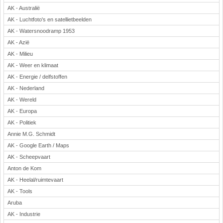
AK - Australië
Rekenen
AK - Luchtfoto's en satellietbeelden
Scheikunde
AK - Watersnoodramp 1953
Sport
AK - Azië
Techniek
AK - Milieu
Verkeer
AK - Weer en klimaat
Wiskunde
AK - Energie / delfstoffen
Onderwerpen
AK - Nederland
AK - Wereld
Apps en tablets
AK - Europa
Collecties digibord
AK - Politiek
Digiborden / touchscreens
Annie M.G. Schmidt
Digibordtools
AK - Google Earth / Maps
Downloads basisonderwijs
AK - Scheepvaart
Herfst
Anton de Kom
Kerstmis
AK - Heelal/ruimtevaart
Kinder-/Jeugdboeken
AK - Tools
Lente
Aruba
Onderbouw PO
AK - Industrie
Pasen