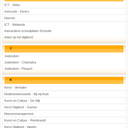
ICT - Video
Instructie - Divers
Internet
ICT - Webtools
Interactieve schoolplaten Schooltv
Islam op het digibord
J
Jodendom
Jodendom - Chanoeka
Jodendom - Pesach
K
Kerst - Verhalen
Kinderboekenweek - Bij mij thuis
Kunst en Cultuur - De Stijl
Kerst Digibord - Games
Klassenmanagement
Kunst en Cultuur - Rembrandt
Kerst Digibord - Ideeën