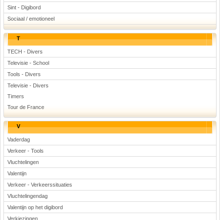
Sint - Digibord
Sociaal / emotioneel
T
TECH - Divers
Televisie - School
Tools - Divers
Televisie - Divers
Timers
Tour de France
V
Vaderdag
Verkeer - Tools
Vluchtelingen
Valentijn
Verkeer - Verkeerssituaties
Vluchtelingendag
Valentijn op het digibord
Verkiezingen