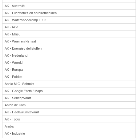
AK - Australië
Rekenen
AK - Luchtfoto's en satellietbeelden
Scheikunde
AK - Watersnoodramp 1953
Sport
AK - Azië
Techniek
AK - Milieu
Verkeer
AK - Weer en klimaat
Wiskunde
AK - Energie / delfstoffen
Onderwerpen
AK - Nederland
AK - Wereld
Apps en tablets
AK - Europa
Collecties digibord
AK - Politiek
Digiborden / touchscreens
Annie M.G. Schmidt
Digibordtools
AK - Google Earth / Maps
Downloads basisonderwijs
AK - Scheepvaart
Herfst
Anton de Kom
Kerstmis
AK - Heelal/ruimtevaart
Kinder-/Jeugdboeken
AK - Tools
Lente
Aruba
Onderbouw PO
AK - Industrie
Pasen