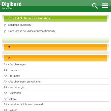
GS - Tvk 3a Kerken en kloosters
Bonifatius [Schooltv]
Kloosters in de Middeleeuwen [Schooltv]
Vakken
Aardrijkskunde
#
Biologie
Engels
A
Frans, Duits, Chinees, Spaans
AK - Aardbevingen
Geschiedenis
AK - Kaarten
Handvaardigheid en Tekenen
AK - Tsunami
Kunst en Cultuur
AK - Aardbevingen en vulkanen
Levensbeschouwing
AK - Kernenergie
Lichamelijke opvoeding
AK - Vulkanen
Muziek
AK - Afrika
Natuurkunde
AK - Land- en tuinbouw / veeteelt
AK - Water
Nederlands