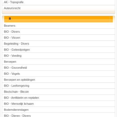
AK - Topografie
Voetbal
Auteursrecht
B
Beamers
BIO - Divers
BIO - Vissen
Begeleiding - Divers
(Advertenties)
BIO - Geleedpotigen
BIO - Voeding
Beroepen
BIO - Gezondheid
BIO - Vogels
Beroepen en opleidingen
BIO - Leefomgeving
Blockchain - Bitcoin
BIO - Amfibieën en reptielen
BIO - Menselijk lichaam
Bodemdierendagen
BIO - Dieren - Divers