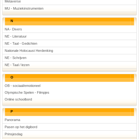
Metaverse
MU - Muziekinstrumenten
N
NA - Divers
NE - Literatuur
NE - Taal - Gedichten
Nationale Holocaust Herdenking
NE - Schrijven
NE - Taal / lezen
O
OB - sociaal/emotioneel
Olympische Spelen - Filmpjes
Online schoolbord
P
Panorama
Pasen op het digibord
Prinsjesdag