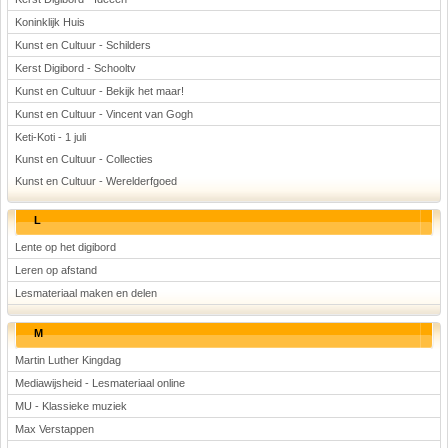
Koninklijk Huis
Kunst en Cultuur - Schilders
Kerst Digibord - Schooltv
Kunst en Cultuur - Bekijk het maar!
Kunst en Cultuur - Vincent van Gogh
Keti-Koti - 1 juli
Kunst en Cultuur - Collecties
Kunst en Cultuur - Werelderfgoed
L
Lente op het digibord
Leren op afstand
Lesmateriaal maken en delen
M
Martin Luther Kingdag
Mediawijsheid - Lesmateriaal online
MU - Klassieke muziek
Max Verstappen