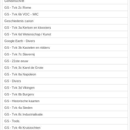
Geheimschrift
GS - Tvk 2c Rome
GS - Tvk 6b VOC - WIC
Geschiedenis canon
GS - Tvk 3a Kerken en kloosters
GS - Tvk 6d Wetenschap / Kunst
Google Earth - Divers
GS - Tvk 3b Kastelen en ridders
GS - Tvk 7c Slavernij
GS - 21ste eeuw
GS - Tvk 3c Karel de Grote
GS - Tvk 8a Napoleon
GS - Divers
GS - Tvk 3d Vikingen
GS - Tvk 8b Burgers
GS - Historische kaarten
GS - Tvk 4a Steden
GS - Tvk 8c Industrialisatie
GS - Tools
GS - Tvk 4b Kruistochten