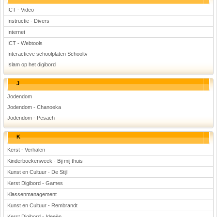
ICT - Video
Instructie - Divers
Internet
ICT - Webtools
Interactieve schoolplaten Schooltv
Islam op het digibord
J
Jodendom
Jodendom - Chanoeka
Jodendom - Pesach
K
Kerst - Verhalen
Kinderboekenweek - Bij mij thuis
Kunst en Cultuur - De Stijl
Kerst Digibord - Games
Klassenmanagement
Kunst en Cultuur - Rembrandt
Kerst Digibord - Ideeën