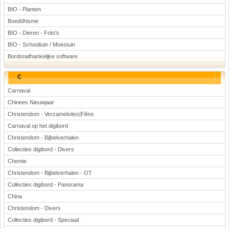
BIO - Planten
Boeddhisme
BIO - Dieren - Foto's
BIO - Schooltuin / Moestuin
Bordonafhankelijke software
C
Carnaval
Chinees Nieuwjaar
Christendom - Verzamelsites|Films
Carnaval op het digibord
Christendom - Bijbelverhalen
Collecties digibord - Divers
Chemie
Christendom - Bijbelverhalen - OT
Collecties digibord - Panorama
China
Christendom - Divers
Collecties digibord - Speciaal