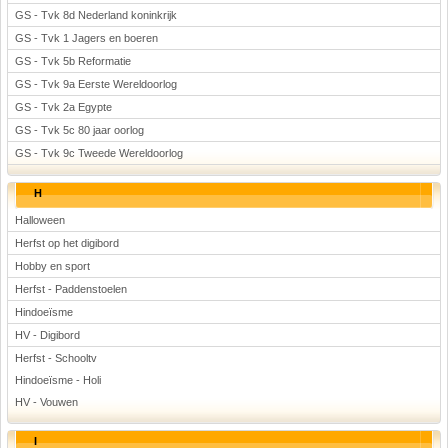
GS - Tvk 8d Nederland koninkrijk
GS - Tvk 1 Jagers en boeren
GS - Tvk 5b Reformatie
GS - Tvk 9a Eerste Wereldoorlog
GS - Tvk 2a Egypte
GS - Tvk 5c 80 jaar oorlog
GS - Tvk 9c Tweede Wereldoorlog
H
Halloween
Herfst op het digibord
Hobby en sport
Herfst - Paddenstoelen
Hindoeïsme
HV - Digibord
Herfst - Schooltv
Hindoeïsme - Holi
HV - Vouwen
I