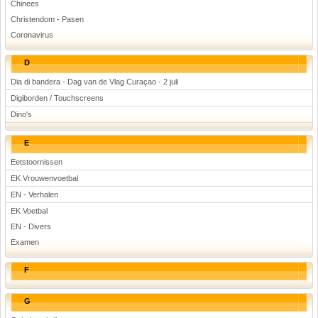
Chinees
Christendom - Pasen
Coronavirus
D
Dia di bandera - Dag van de Vlag Curaçao - 2 juli
Digiborden / Touchscreens
Dino's
E
Eetstoornissen
EK Vrouwenvoetbal
EN - Verhalen
EK Voetbal
EN - Divers
Examen
F
G