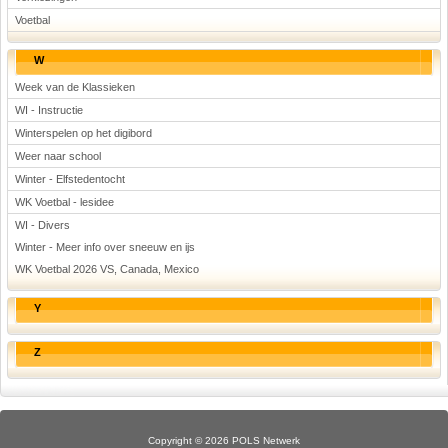
Voetbal
W
Week van de Klassieken
WI - Instructie
Winterspelen op het digibord
Weer naar school
Winter - Elfstedentocht
WK Voetbal - lesidee
WI - Divers
Winter - Meer info over sneeuw en ijs
WK Voetbal 2026 VS, Canada, Mexico
Y
Z
Copyright © 2026 POLS Netwerk