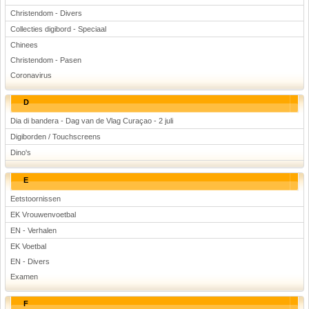
Christendom - Divers
Collecties digibord - Speciaal
Chinees
Christendom - Pasen
Coronavirus
D
Dia di bandera - Dag van de Vlag Curaçao - 2 juli
Digiborden / Touchscreens
Dino's
E
Eetstoornissen
EK Vrouwenvoetbal
EN - Verhalen
EK Voetbal
EN - Divers
Examen
F