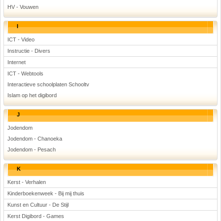
HV - Vouwen
I
ICT - Video
Instructie - Divers
Internet
ICT - Webtools
Interactieve schoolplaten Schooltv
Islam op het digibord
J
Jodendom
Jodendom - Chanoeka
Jodendom - Pesach
K
Kerst - Verhalen
Kinderboekenweek - Bij mij thuis
Kunst en Cultuur - De Stijl
Kerst Digibord - Games