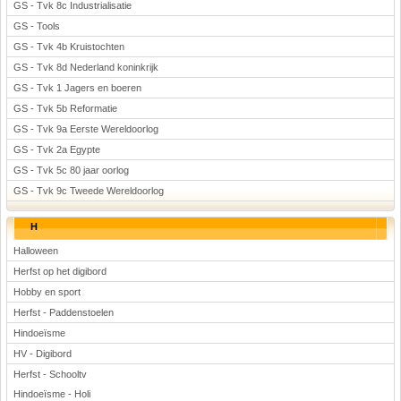
GS - Tvk 8c Industrialisatie
GS - Tools
GS - Tvk 4b Kruistochten
GS - Tvk 8d Nederland koninkrijk
GS - Tvk 1 Jagers en boeren
GS - Tvk 5b Reformatie
GS - Tvk 9a Eerste Wereldoorlog
GS - Tvk 2a Egypte
GS - Tvk 5c 80 jaar oorlog
GS - Tvk 9c Tweede Wereldoorlog
H
Halloween
Herfst op het digibord
Hobby en sport
Herfst - Paddenstoelen
Hindoeïsme
HV - Digibord
Herfst - Schooltv
Hindoeïsme - Holi