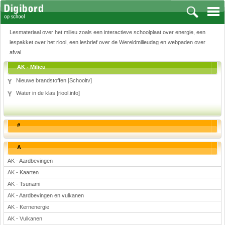
Lesmateriaal over het milieu zoals een interactieve schoolplaat over energie, een
lespakket over het riool, een lesbrief over de Wereldmilieudag en webpaden over
afval.
AK - Milieu
Vakken
Nieuwe brandstoffen [Schooltv]
Aardrijkskunde
Water in de klas [riool.info]
Biologie
Engels
#
Frans, Duits, Chinees, Spaans
Geschiedenis
A
Handvaardigheid en Tekenen
AK - Aardbevingen
Kunst en Cultuur
AK - Kaarten
Levensbeschouwing
AK - Tsunami
Lichamelijke opvoeding
AK - Aardbevingen en vulkanen
Muziek
AK - Kernenergie
Natuurkunde
AK - Vulkanen
Nederlands