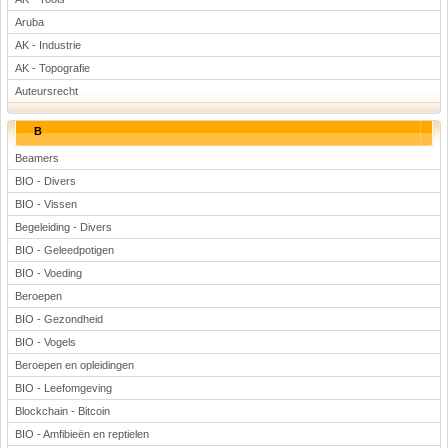
Voetbal
Aruba
AK - Industrie
AK - Topografie
Auteursrecht
B
Beamers
(Advertenties)
BIO - Divers
BIO - Vissen
Begeleiding - Divers
BIO - Geleedpotigen
BIO - Voeding
Beroepen
BIO - Gezondheid
BIO - Vogels
Beroepen en opleidingen
BIO - Leefomgeving
Blockchain - Bitcoin
BIO - Amfibieën en reptielen