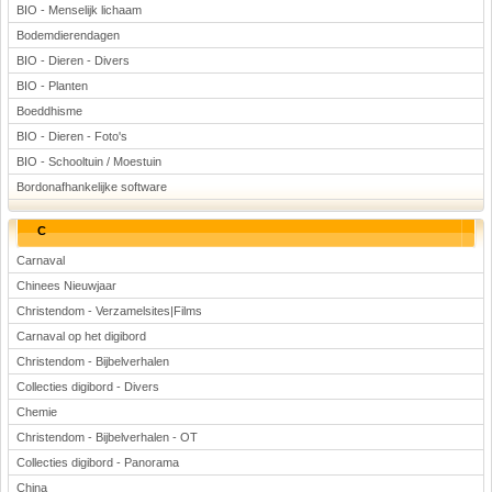
BIO - Menselijk lichaam
Bodemdierendagen
BIO - Dieren - Divers
BIO - Planten
Boeddhisme
BIO - Dieren - Foto's
BIO - Schooltuin / Moestuin
Bordonafhankelijke software
C
Carnaval
Chinees Nieuwjaar
Christendom - Verzamelsites|Films
Carnaval op het digibord
Christendom - Bijbelverhalen
Collecties digibord - Divers
Chemie
Christendom - Bijbelverhalen - OT
Collecties digibord - Panorama
China