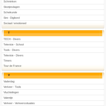
Schminken
Slootjesdagen
Scheikunde
Sint - Digibord
Sociaal / emotioneel
T
TECH - Divers
Televisie - School
Tools - Divers
Televisie - Divers
Timers
Tour de France
V
Vaderdag
Verkeer - Tools
Vluchtelingen
Valentijn
Verkeer - Verkeerssituaties