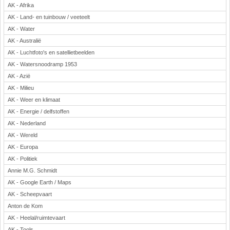
AK - Afrika
Rekenen
AK - Land- en tuinbouw / veeteelt
Scheikunde
AK - Water
Sport
AK - Australië
Techniek
AK - Luchtfoto's en satellietbeelden
Verkeer
AK - Watersnoodramp 1953
Wiskunde
AK - Azië
AK - Milieu
Onderwerpen
AK - Weer en klimaat
Apps en tablets
AK - Energie / delfstoffen
Collecties digibord
AK - Nederland
Digiborden / touchscreens
AK - Wereld
Digibordtools
AK - Europa
Downloads basisonderwijs
AK - Politiek
Herfst
Annie M.G. Schmidt
Kerstmis
AK - Google Earth / Maps
Kinder-/Jeugdboeken
AK - Scheepvaart
Lente
Anton de Kom
Onderbouw PO
AK - Heelal/ruimtevaart
Pasen
AK - Tools