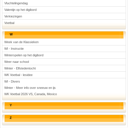
Vluchtelingendag
Valentijn op het digibord
Verkiezingen
Voetbal
W
Week van de Klassieken
WI - Instructie
Winterspelen op het digibord
Weer naar school
Winter - Elfstedentocht
WK Voetbal - lesidee
WI - Divers
Winter - Meer info over sneeuw en ijs
WK Voetbal 2026 VS, Canada, Mexico
Y
Z