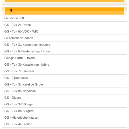
G
Geheimschrift
GS - Tvk 2c Rome
GS - Tvk 6b VOC - WIC
Geschiedenis canon
GS - Tvk 3a Kerken en kloosters
GS - Tvk 6d Wetenschap / Kunst
Google Earth - Divers
GS - Tvk 3b Kastelen en ridders
GS - Tvk 7c Slavernij
GS - 21ste eeuw
GS - Tvk 3c Karel de Grote
GS - Tvk 8a Napoleon
GS - Divers
GS - Tvk 3d Vikingen
GS - Tvk 8b Burgers
GS - Historische kaarten
GS - Tvk 4a Steden