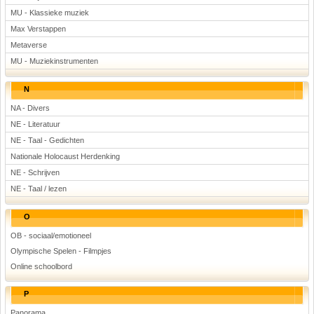
MU - Klassieke muziek
Max Verstappen
Metaverse
MU - Muziekinstrumenten
N
NA - Divers
NE - Literatuur
NE - Taal - Gedichten
Nationale Holocaust Herdenking
NE - Schrijven
NE - Taal / lezen
O
OB - sociaal/emotioneel
Olympische Spelen - Filmpjes
Online schoolbord
P
Panorama