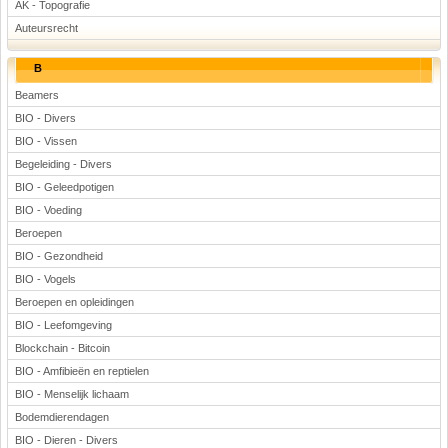
AK - Topografie
Voetbal
Auteursrecht
B
Beamers
BIO - Divers
BIO - Vissen
Begeleiding - Divers
(Advertenties)
BIO - Geleedpotigen
BIO - Voeding
Beroepen
BIO - Gezondheid
BIO - Vogels
Beroepen en opleidingen
BIO - Leefomgeving
Blockchain - Bitcoin
BIO - Amfibieën en reptielen
BIO - Menselijk lichaam
Bodemdierendagen
BIO - Dieren - Divers