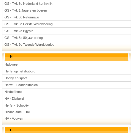
GS - Tvk 8d Nederland koninkrijk
GS - Tvk 1 Jagers en boeren
GS - Tvk 5b Reformatie
GS - Tvk 9a Eerste Wereldoorlog
GS - Tvk 2a Egypte
GS - Tvk 5c 80 jaar oorlog
GS - Tvk 9c Tweede Wereldoorlog
H
Halloween
Herfst op het digibord
Hobby en sport
Herfst - Paddenstoelen
Hindoeïsme
HV - Digibord
Herfst - Schooltv
Hindoeïsme - Holi
HV - Vouwen
I