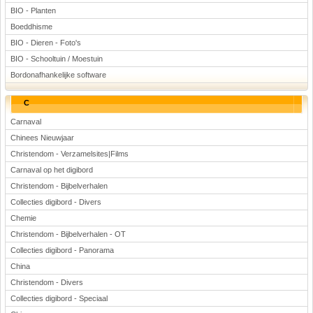
BIO - Planten
Boeddhisme
BIO - Dieren - Foto's
BIO - Schooltuin / Moestuin
Bordonafhankelijke software
C
Carnaval
Chinees Nieuwjaar
Christendom - Verzamelsites|Films
Carnaval op het digibord
Christendom - Bijbelverhalen
Collecties digibord - Divers
Chemie
Christendom - Bijbelverhalen - OT
Collecties digibord - Panorama
China
Christendom - Divers
Collecties digibord - Speciaal