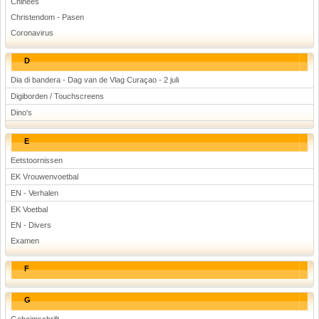
Chinees
Christendom - Pasen
Coronavirus
D
Dia di bandera - Dag van de Vlag Curaçao - 2 juli
Digiborden / Touchscreens
Dino's
E
Eetstoornissen
EK Vrouwenvoetbal
EN - Verhalen
EK Voetbal
EN - Divers
Examen
F
G