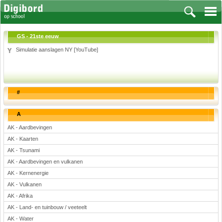
GS - 21ste eeuw
Simulatie aanslagen NY [YouTube]
Vakken
Aardrijkskunde
#
Biologie
Engels
A
Frans, Duits, Chinees, Spaans
AK - Aardbevingen
Geschiedenis
AK - Kaarten
Handvaardigheid en Tekenen
AK - Tsunami
Kunst en Cultuur
AK - Aardbevingen en vulkanen
Levensbeschouwing
AK - Kernenergie
AK - Vulkanen
Lichamelijke opvoeding
AK - Afrika
Muziek
AK - Land- en tuinbouw / veeteelt
Natuurkunde
AK - Water
Nederlands