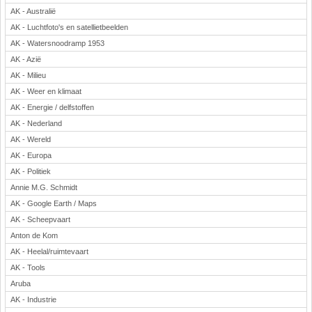
AK - Australië
Rekenen
AK - Luchtfoto's en satellietbeelden
Scheikunde
AK - Watersnoodramp 1953
Sport
AK - Azië
Techniek
AK - Milieu
Verkeer
AK - Weer en klimaat
Wiskunde
AK - Energie / delfstoffen
Onderwerpen
AK - Nederland
AK - Wereld
Apps en tablets
AK - Europa
Collecties digibord
AK - Politiek
Digiborden / touchscreens
Annie M.G. Schmidt
Digibordtools
AK - Google Earth / Maps
Downloads basisonderwijs
AK - Scheepvaart
Herfst
Anton de Kom
Kerstmis
AK - Heelal/ruimtevaart
Kinder-/Jeugdboeken
AK - Tools
Lente
Aruba
Onderbouw PO
AK - Industrie
Pasen