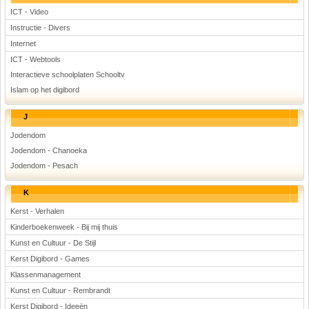
ICT - Video
Instructie - Divers
Internet
ICT - Webtools
Interactieve schoolplaten Schooltv
Islam op het digibord
J
Jodendom
Jodendom - Chanoeka
Jodendom - Pesach
K
Kerst - Verhalen
Kinderboekenweek - Bij mij thuis
Kunst en Cultuur - De Stijl
Kerst Digibord - Games
Klassenmanagement
Kunst en Cultuur - Rembrandt
Kerst Digibord - Ideeën