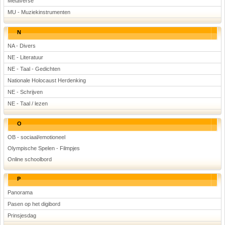
Metaverse
MU - Muziekinstrumenten
N
NA - Divers
NE - Literatuur
NE - Taal - Gedichten
Nationale Holocaust Herdenking
NE - Schrijven
NE - Taal / lezen
O
OB - sociaal/emotioneel
Olympische Spelen - Filmpjes
Online schoolbord
P
Panorama
Pasen op het digibord
Prinsjesdag