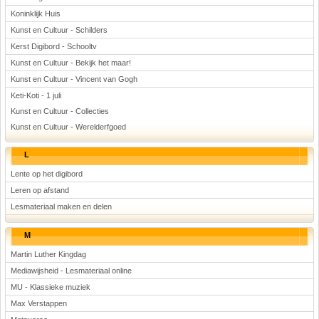
Koninklijk Huis
Kunst en Cultuur - Schilders
Kerst Digibord - Schooltv
Kunst en Cultuur - Bekijk het maar!
Kunst en Cultuur - Vincent van Gogh
Keti-Koti - 1 juli
Kunst en Cultuur - Collecties
Kunst en Cultuur - Werelderfgoed
L
Lente op het digibord
Leren op afstand
Lesmateriaal maken en delen
M
Martin Luther Kingdag
Mediawijsheid - Lesmateriaal online
MU - Klassieke muziek
Max Verstappen