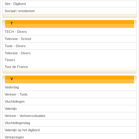
Sint - Digibord
Sociaal / emotioneel
T
TECH - Divers
Televisie - School
Tools - Divers
Televisie - Divers
Timers
Tour de France
V
Vaderdag
Verkeer - Tools
Vluchtelingen
Valentijn
Verkeer - Verkeerssituaties
Vluchtelingendag
Valentijn op het digibord
Verkiezingen