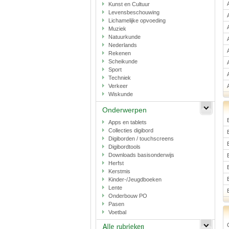
Kunst en Cultuur
Levensbeschouwing
Lichamelijke opvoeding
Muziek
Natuurkunde
Nederlands
Rekenen
Scheikunde
Sport
Techniek
Verkeer
Wiskunde
Onderwerpen
Apps en tablets
Collecties digibord
Digiborden / touchscreens
Digibordtools
Downloads basisonderwijs
Herfst
Kerstmis
Kinder-/Jeugdboeken
Lente
Onderbouw PO
Pasen
Voetbal