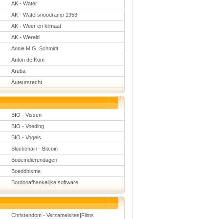
AK - Water
Natuurkunde
Nederlands
AK - Watersnoodramp 1953
Rekenen
AK - Weer en klimaat
Scheikunde
Sport
AK - Wereld
Techniek
Annie M.G. Schmidt
Verkeer
Anton de Kom
Wiskunde
Aruba
Onderwerpen
Auteursrecht
Apps en tablets
Collecties digibord
Digiborden /
touchscreens
BIO - Vissen
Digibordtools
Downloads
BIO - Voeding
basisonderwijs
BIO - Vogels
Herfst
Kerstmis
Blockchain - Bitcoin
Kinder-/Jeugdboeken
Bodemdierendagen
Lente
Onderbouw PO
Boeddhisme
Pasen
Bordonafhankelijke software
Voetbal
Christendom - Verzamelsites|Films