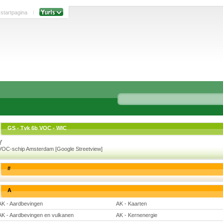
 startpagina
GS - Tvk 6b VOC - WIC
VOC-schip Amsterdam [Google Streetview]
#
A
AK - Aardbevingen
AK - Kaarten
AK - Aardbevingen en vulkanen
AK - Kernenergie