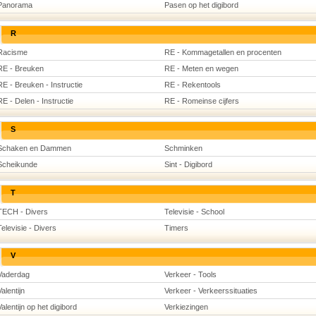
Panorama
Pasen op het digibord
R
Racisme
RE - Kommagetallen en procenten
RE - Breuken
RE - Meten en wegen
RE - Breuken - Instructie
RE - Rekentools
RE - Delen - Instructie
RE - Romeinse cijfers
S
Schaken en Dammen
Schminken
Scheikunde
Sint - Digibord
T
TECH - Divers
Televisie - School
Televisie - Divers
Timers
V
Vaderdag
Verkeer - Tools
Valentijn
Verkeer - Verkeerssituaties
Valentijn op het digibord
Verkiezingen