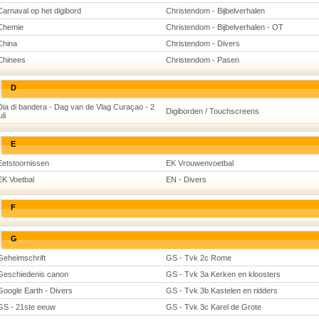
Carnaval op het digibord
Christendom - Bijbelverhalen
Chemie
Christendom - Bijbelverhalen - OT
China
Christendom - Divers
Chinees
Christendom - Pasen
D
Dia di bandera - Dag van de Vlag Curaçao - 2
Digiborden / Touchscreens
uli
E
Eetstoornissen
EK Vrouwenvoetbal
EK Voetbal
EN - Divers
F
G
Geheimschrift
GS - Tvk 2c Rome
Geschiedenis canon
GS - Tvk 3a Kerken en kloosters
Google Earth - Divers
GS - Tvk 3b Kastelen en ridders
GS - 21ste eeuw
GS - Tvk 3c Karel de Grote