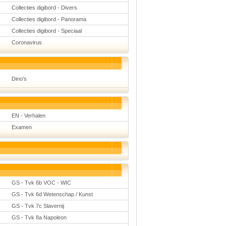
Collecties digibord - Divers
Collecties digibord - Panorama
Collecties digibord - Speciaal
Coronavirus
Dino's
EN - Verhalen
Examen
GS - Tvk 6b VOC - WIC
GS - Tvk 6d Wetenschap / Kunst
GS - Tvk 7c Slavernij
GS - Tvk 8a Napoleon