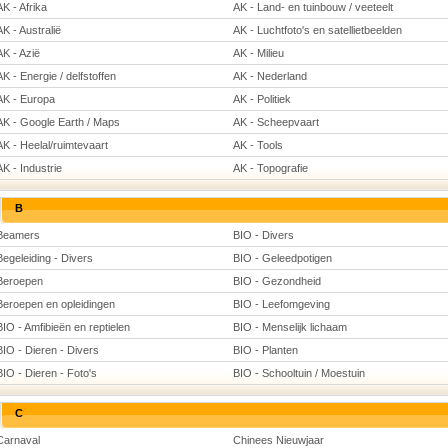
AK - Afrika
AK - Land- en tuinbouw / veeteelt
AK - Australië
AK - Luchtfoto's en satellietbeelden
AK - Azië
AK - Milieu
AK - Energie / delfstoffen
AK - Nederland
AK - Europa
AK - Politiek
AK - Google Earth / Maps
AK - Scheepvaart
AK - Heelal/ruimtevaart
AK - Tools
AK - Industrie
AK - Topografie
B
Beamers
BIO - Divers
Begeleiding - Divers
BIO - Geleedpotigen
Beroepen
BIO - Gezondheid
Beroepen en opleidingen
BIO - Leefomgeving
BIO - Amfibieën en reptielen
BIO - Menselijk lichaam
BIO - Dieren - Divers
BIO - Planten
BIO - Dieren - Foto's
BIO - Schooltuin / Moestuin
C
Carnaval
Chinees Nieuwjaar