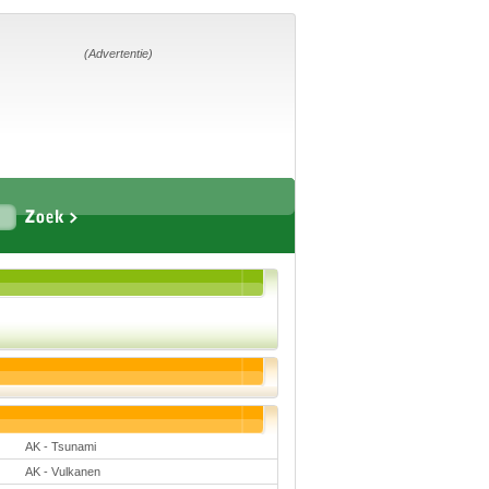
Home
Suggesties
Adverteren
(Advertentie)
Eigen
startpagina
Vakken
Aardrijkskunde
Biologie
Engels
Frans, Duits,
Chinees, Spaans
Geschiedenis
Handvaardigheid en
Tekenen
Kunst en Cultuur
Levensbeschouwing
AK - Tsunami
Lichamelijke
opvoeding
AK - Vulkanen
Muziek