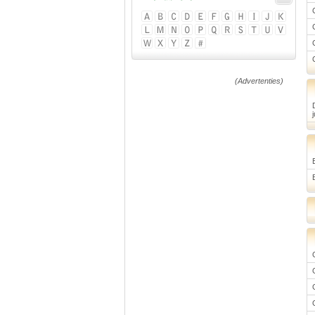
(Advertenties)
j