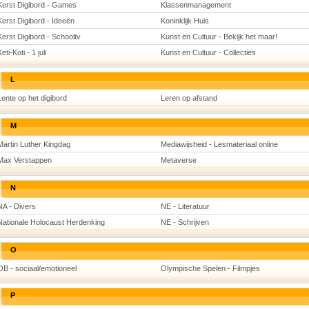
Kerst Digibord - Games
Klassenmanagement
Kerst Digibord - Ideeën
Koninklijk Huis
Kerst Digibord - Schooltv
Kunst en Cultuur - Bekijk het maar!
eti-Koti - 1 juli
Kunst en Cultuur - Collecties
L
Lente op het digibord
Leren op afstand
M
Martin Luther Kingdag
Mediawijsheid - Lesmateriaal online
Max Verstappen
Metaverse
N
NA - Divers
NE - Literatuur
Nationale Holocaust Herdenking
NE - Schrijven
O
OB - sociaal/emotioneel
Olympische Spelen - Filmpjes
P