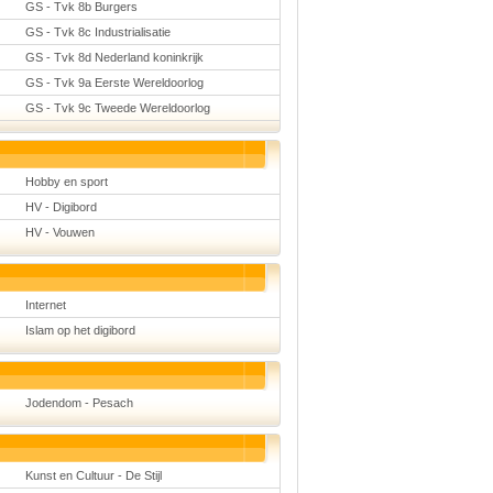
GS - Tvk 8b Burgers
GS - Tvk 8c Industrialisatie
GS - Tvk 8d Nederland koninkrijk
GS - Tvk 9a Eerste Wereldoorlog
GS - Tvk 9c Tweede Wereldoorlog
Hobby en sport
HV - Digibord
HV - Vouwen
Internet
Islam op het digibord
Jodendom - Pesach
Kunst en Cultuur - De Stijl