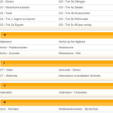
GS - Divers
GS - Tvk 3d Vikingen
GS - Historische kaarten
GS - Tvk 4a Steden
GS - Tools
GS - Tvk 4b Kruistochten
GS - Tvk 1 Jagers en boeren
GS - Tvk 5b Reformatie
GS - Tvk 2a Egypte
GS - Tvk 5c 80 jaar oorlog
H
Halloween
Herfst op het digibord
Herfst - Paddenstoelen
Hindoeïsme
Herfst - Schooltv
Hindoeïsme - Holi
I
ICT - Video
Instructie - Divers
ICT - Webtools
Interactieve schoolplaten Schooltv
J
Jodendom
Jodendom - Chanoeka
K
Kerst - Verhalen
Kinderboekenweek - Bij mij thuis