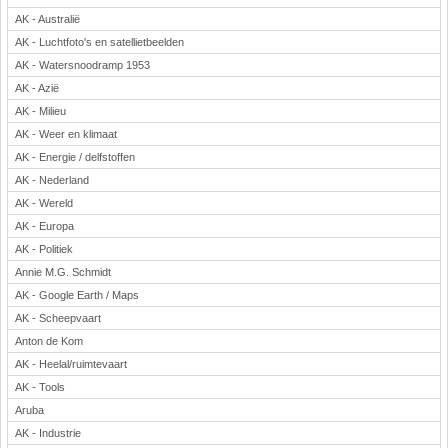
AK - Australië
Rekenen
AK - Luchtfoto's en satellietbeelden
Scheikunde
AK - Watersnoodramp 1953
Sport
AK - Azië
Techniek
AK - Milieu
Verkeer
AK - Weer en klimaat
Wiskunde
AK - Energie / delfstoffen
Onderwerpen
AK - Nederland
AK - Wereld
Apps en tablets
AK - Europa
Collecties digibord
AK - Politiek
Digiborden / touchscreens
Annie M.G. Schmidt
Digibordtools
AK - Google Earth / Maps
Downloads basisonderwijs
AK - Scheepvaart
Herfst
Anton de Kom
Kerstmis
AK - Heelal/ruimtevaart
Kinder-/Jeugdboeken
AK - Tools
Lente
Aruba
Onderbouw PO
AK - Industrie
Pasen