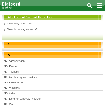
AK - Luchtfoto's en satellietbeelden
Europe by night [ESA]
Waar is het dag en nacht?
Vakken
Aardrijkskunde
#
Biologie
Engels
A
Frans, Duits, Chinees, Spaans
AK - Aardbevingen
Geschiedenis
AK - Kaarten
Handvaardigheid en Tekenen
AK - Tsunami
Kunst en Cultuur
AK - Aardbevingen en vulkanen
Levensbeschouwing
AK - Kernenergie
Lichamelijke opvoeding
AK - Vulkanen
Muziek
AK - Afrika
Natuurkunde
AK - Land- en tuinbouw / veeteelt
AK - Water
Nederlands