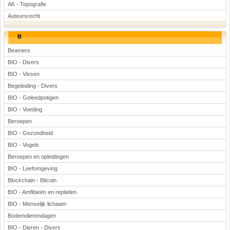
AK - Topografie
Voetbal
Auteursrecht
B
Beamers
BIO - Divers
BIO - Vissen
Begeleiding - Divers
(Advertenties)
BIO - Geleedpotigen
BIO - Voeding
Beroepen
BIO - Gezondheid
BIO - Vogels
Beroepen en opleidingen
BIO - Leefomgeving
Blockchain - Bitcoin
BIO - Amfibieën en reptielen
BIO - Menselijk lichaam
Bodemdierendagen
BIO - Dieren - Divers