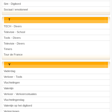
Sint - Digibord
Sociaal / emotioneel
T
TECH - Divers
Televisie - School
Tools - Divers
Televisie - Divers
Timers
Tour de France
V
Vaderdag
Verkeer - Tools
Vluchtelingen
Valentijn
Verkeer - Verkeerssituaties
Vluchtelingendag
Valentijn op het digibord
Verkiezingen