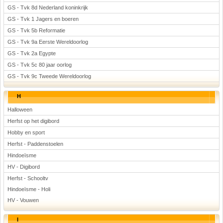
GS - Tvk 8d Nederland koninkrijk
GS - Tvk 1 Jagers en boeren
GS - Tvk 5b Reformatie
GS - Tvk 9a Eerste Wereldoorlog
GS - Tvk 2a Egypte
GS - Tvk 5c 80 jaar oorlog
GS - Tvk 9c Tweede Wereldoorlog
H
Halloween
Herfst op het digibord
Hobby en sport
Herfst - Paddenstoelen
Hindoeïsme
HV - Digibord
Herfst - Schooltv
Hindoeïsme - Holi
HV - Vouwen
I