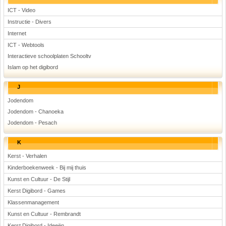
ICT - Video
Instructie - Divers
Internet
ICT - Webtools
Interactieve schoolplaten Schooltv
Islam op het digibord
J
Jodendom
Jodendom - Chanoeka
Jodendom - Pesach
K
Kerst - Verhalen
Kinderboekenweek - Bij mij thuis
Kunst en Cultuur - De Stijl
Kerst Digibord - Games
Klassenmanagement
Kunst en Cultuur - Rembrandt
Kerst Digibord - Ideeën