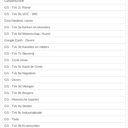
Geheimschrift
GS - Tvk 2c Rome
GS - Tvk 6b VOC - WIC
Geschiedenis canon
GS - Tvk 3a Kerken en kloosters
GS - Tvk 6d Wetenschap / Kunst
Google Earth - Divers
GS - Tvk 3b Kastelen en ridders
GS - Tvk 7c Slavernij
GS - 21ste eeuw
GS - Tvk 3c Karel de Grote
GS - Tvk 8a Napoleon
GS - Divers
GS - Tvk 3d Vikingen
GS - Tvk 8b Burgers
GS - Historische kaarten
GS - Tvk 4a Steden
GS - Tvk 8c Industrialisatie
GS - Tools
GS - Tvk 4b Kruistochten