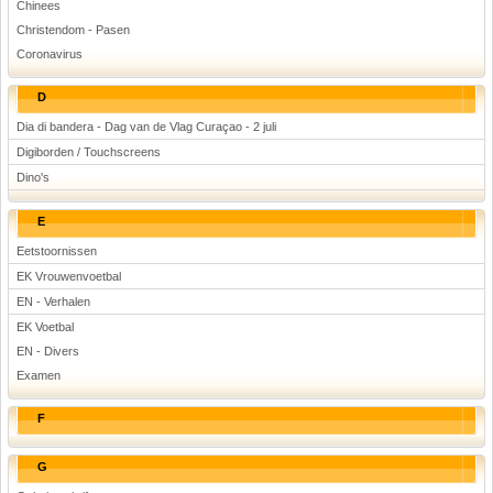
Chinees
Christendom - Pasen
Coronavirus
D
Dia di bandera - Dag van de Vlag Curaçao - 2 juli
Digiborden / Touchscreens
Dino's
E
Eetstoornissen
EK Vrouwenvoetbal
EN - Verhalen
EK Voetbal
EN - Divers
Examen
F
G