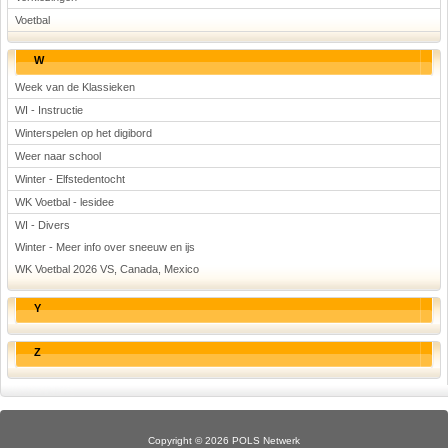
Voetbal
W
Week van de Klassieken
WI - Instructie
Winterspelen op het digibord
Weer naar school
Winter - Elfstedentocht
WK Voetbal - lesidee
WI - Divers
Winter - Meer info over sneeuw en ijs
WK Voetbal 2026 VS, Canada, Mexico
Y
Z
Copyright © 2026 POLS Netwerk