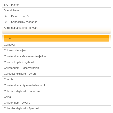
BIO - Planten
Boeddhisme
BIO - Dieren - Foto's
BIO - Schooltuin / Moestuin
Bordonafhankelijke software
C
Carnaval
Chinees Nieuwjaar
Christendom - Verzamelsites|Films
Carnaval op het digibord
Christendom - Bijbelverhalen
Collecties digibord - Divers
Chemie
Christendom - Bijbelverhalen - OT
Collecties digibord - Panorama
China
Christendom - Divers
Collecties digibord - Speciaal