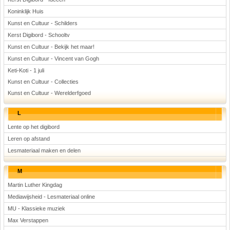
Koninklijk Huis
Kunst en Cultuur - Schilders
Kerst Digibord - Schooltv
Kunst en Cultuur - Bekijk het maar!
Kunst en Cultuur - Vincent van Gogh
Keti-Koti - 1 juli
Kunst en Cultuur - Collecties
Kunst en Cultuur - Werelderfgoed
L
Lente op het digibord
Leren op afstand
Lesmateriaal maken en delen
M
Martin Luther Kingdag
Mediawijsheid - Lesmateriaal online
MU - Klassieke muziek
Max Verstappen