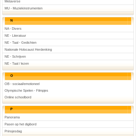
Metaverse
MU - Muziekinstrumenten
N
NA - Divers
NE - Literatuur
NE - Taal - Gedichten
Nationale Holocaust Herdenking
NE - Schrijven
NE - Taal / lezen
O
OB - sociaal/emotioneel
Olympische Spelen - Filmpjes
Online schoolbord
P
Panorama
Pasen op het digibord
Prinsjesdag