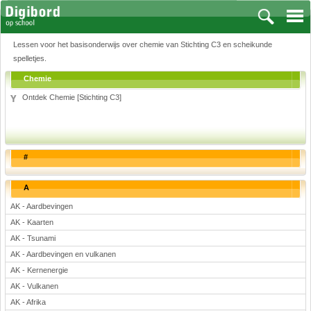
Lessen voor het basisonderwijs over chemie van Stichting C3 en scheikunde
spelletjes.
Chemie
Ontdek Chemie [Stichting C3]
Vakken
Aardrijkskunde
Biologie
#
Engels
Frans, Duits, Chinees, Spaans
A
Geschiedenis
AK - Aardbevingen
Handvaardigheid en Tekenen
AK - Kaarten
Kunst en Cultuur
AK - Tsunami
Levensbeschouwing
AK - Aardbevingen en vulkanen
Lichamelijke opvoeding
AK - Kernenergie
Muziek
AK - Vulkanen
Natuurkunde
AK - Afrika
Nederlands