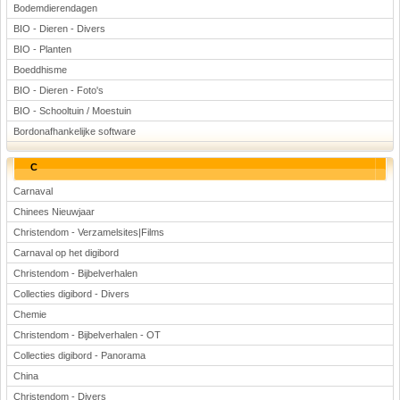
Bodemdierendagen
BIO - Dieren - Divers
BIO - Planten
Boeddhisme
BIO - Dieren - Foto's
BIO - Schooltuin / Moestuin
Bordonafhankelijke software
C
Carnaval
Chinees Nieuwjaar
Christendom - Verzamelsites|Films
Carnaval op het digibord
Christendom - Bijbelverhalen
Collecties digibord - Divers
Chemie
Christendom - Bijbelverhalen - OT
Collecties digibord - Panorama
China
Christendom - Divers