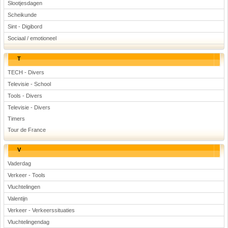
Slootjesdagen
Scheikunde
Sint - Digibord
Sociaal / emotioneel
T
TECH - Divers
Televisie - School
Tools - Divers
Televisie - Divers
Timers
Tour de France
V
Vaderdag
Verkeer - Tools
Vluchtelingen
Valentijn
Verkeer - Verkeerssituaties
Vluchtelingendag