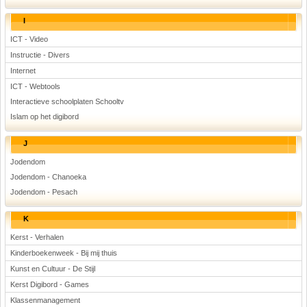
I
ICT - Video
Instructie - Divers
Internet
ICT - Webtools
Interactieve schoolplaten Schooltv
Islam op het digibord
J
Jodendom
Jodendom - Chanoeka
Jodendom - Pesach
K
Kerst - Verhalen
Kinderboekenweek - Bij mij thuis
Kunst en Cultuur - De Stijl
Kerst Digibord - Games
Klassenmanagement