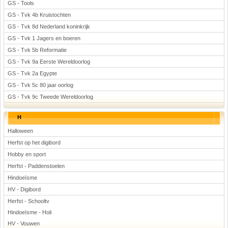
GS - Tools
GS - Tvk 4b Kruistochten
GS - Tvk 8d Nederland koninkrijk
GS - Tvk 1 Jagers en boeren
GS - Tvk 5b Reformatie
GS - Tvk 9a Eerste Wereldoorlog
GS - Tvk 2a Egypte
GS - Tvk 5c 80 jaar oorlog
GS - Tvk 9c Tweede Wereldoorlog
H
Halloween
Herfst op het digibord
Hobby en sport
Herfst - Paddenstoelen
Hindoeïsme
HV - Digibord
Herfst - Schooltv
Hindoeïsme - Holi
HV - Vouwen