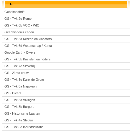
G
Geheimschrift
GS - Tvk 2c Rome
GS - Tvk 6b VOC - WIC
Geschiedenis canon
GS - Tvk 3a Kerken en kloosters
GS - Tvk 6d Wetenschap / Kunst
Google Earth - Divers
GS - Tvk 3b Kastelen en ridders
GS - Tvk 7c Slavernij
GS - 21ste eeuw
GS - Tvk 3c Karel de Grote
GS - Tvk 8a Napoleon
GS - Divers
GS - Tvk 3d Vikingen
GS - Tvk 8b Burgers
GS - Historische kaarten
GS - Tvk 4a Steden
GS - Tvk 8c Industrialisatie