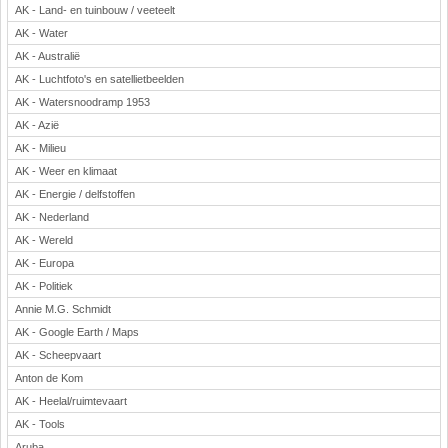
AK - Land- en tuinbouw / veeteelt
Rekenen
AK - Water
Scheikunde
AK - Australië
Sport
AK - Luchtfoto's en satellietbeelden
Techniek
AK - Watersnoodramp 1953
Verkeer
AK - Azië
Wiskunde
AK - Milieu
AK - Weer en klimaat
Onderwerpen
AK - Energie / delfstoffen
Apps en tablets
AK - Nederland
Collecties digibord
AK - Wereld
Digiborden / touchscreens
AK - Europa
Digibordtools
AK - Politiek
Downloads basisonderwijs
Annie M.G. Schmidt
Herfst
AK - Google Earth / Maps
Kerstmis
AK - Scheepvaart
Kinder-/Jeugdboeken
Anton de Kom
Lente
AK - Heelal/ruimtevaart
Onderbouw PO
AK - Tools
Pasen
Aruba