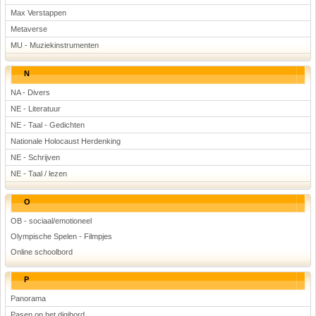
Max Verstappen
Metaverse
MU - Muziekinstrumenten
N
NA - Divers
NE - Literatuur
NE - Taal - Gedichten
Nationale Holocaust Herdenking
NE - Schrijven
NE - Taal / lezen
O
OB - sociaal/emotioneel
Olympische Spelen - Filmpjes
Online schoolbord
P
Panorama
Pasen op het digibord