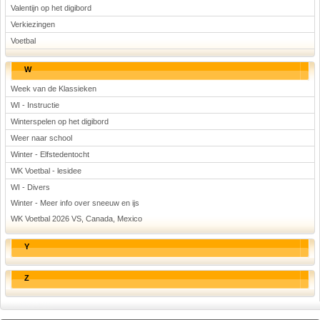
Valentijn op het digibord
Verkiezingen
Voetbal
W
Week van de Klassieken
WI - Instructie
Winterspelen op het digibord
Weer naar school
Winter - Elfstedentocht
WK Voetbal - lesidee
WI - Divers
Winter - Meer info over sneeuw en ijs
WK Voetbal 2026 VS, Canada, Mexico
Y
Z