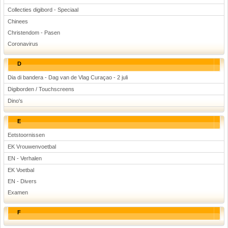
Collecties digibord - Speciaal
Chinees
Christendom - Pasen
Coronavirus
D
Dia di bandera - Dag van de Vlag Curaçao - 2 juli
Digiborden / Touchscreens
Dino's
E
Eetstoornissen
EK Vrouwenvoetbal
EN - Verhalen
EK Voetbal
EN - Divers
Examen
F