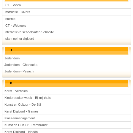
ICT - Video
Instructie - Divers
Internet
ICT - Webtools
Interactieve schoolplaten Schooltv
Islam op het digibord
J
Jodendom
Jodendom - Chanoeka
Jodendom - Pesach
K
Kerst - Verhalen
Kinderboekenweek - Bij mij thuis
Kunst en Cultuur - De Stijl
Kerst Digibord - Games
Klassenmanagement
Kunst en Cultuur - Rembrandt
Kerst Digibord - Ideeën