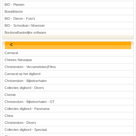
BIO - Planten
Boeddhisme
BIO - Dieren - Foto's
BIO - Schooltuin / Moestuin
Bordonafhankelijke software
C
Carnaval
Chinees Nieuwjaar
Christendom - Verzamelsites|Films
Carnaval op het digibord
Christendom - Bijbelverhalen
Collecties digibord - Divers
Chemie
Christendom - Bijbelverhalen - OT
Collecties digibord - Panorama
China
Christendom - Divers
Collecties digibord - Speciaal