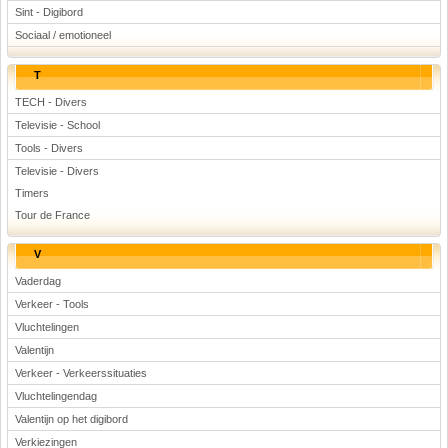
Sint - Digibord
Sociaal / emotioneel
T
TECH - Divers
Televisie - School
Tools - Divers
Televisie - Divers
Timers
Tour de France
V
Vaderdag
Verkeer - Tools
Vluchtelingen
Valentijn
Verkeer - Verkeerssituaties
Vluchtelingendag
Valentijn op het digibord
Verkiezingen