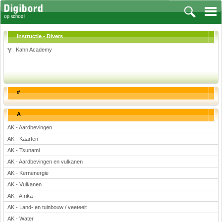
Instructie - Divers
Kahn Academy
Vakken
Aardrijkskunde
#
Biologie
Engels
A
Frans, Duits, Chinees, Spaans
AK - Aardbevingen
Geschiedenis
AK - Kaarten
Handvaardigheid en Tekenen
AK - Tsunami
Kunst en Cultuur
AK - Aardbevingen en vulkanen
Levensbeschouwing
AK - Kernenergie
AK - Vulkanen
Lichamelijke opvoeding
AK - Afrika
Muziek
AK - Land- en tuinbouw / veeteelt
Natuurkunde
AK - Water
Nederlands