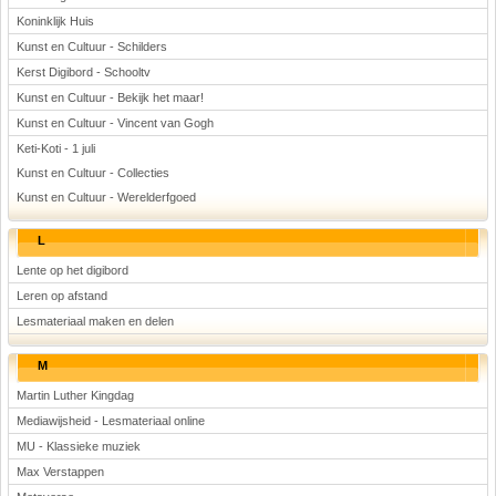
Koninklijk Huis
Kunst en Cultuur - Schilders
Kerst Digibord - Schooltv
Kunst en Cultuur - Bekijk het maar!
Kunst en Cultuur - Vincent van Gogh
Keti-Koti - 1 juli
Kunst en Cultuur - Collecties
Kunst en Cultuur - Werelderfgoed
L
Lente op het digibord
Leren op afstand
Lesmateriaal maken en delen
M
Martin Luther Kingdag
Mediawijsheid - Lesmateriaal online
MU - Klassieke muziek
Max Verstappen