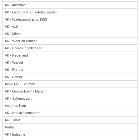
AK - Australië
Rekenen
AK - Luchtfoto's en satellietbeelden
Scheikunde
AK - Watersnoodramp 1953
Sport
AK - Azië
Techniek
AK - Milieu
Verkeer
AK - Weer en klimaat
Wiskunde
AK - Energie / delfstoffen
Onderwerpen
AK - Nederland
AK - Wereld
Apps en tablets
AK - Europa
Collecties digibord
AK - Politiek
Digiborden / touchscreens
Annie M.G. Schmidt
Digibordtools
AK - Google Earth / Maps
Downloads basisonderwijs
AK - Scheepvaart
Herfst
Anton de Kom
Kerstmis
AK - Heelal/ruimtevaart
Kinder-/Jeugdboeken
AK - Tools
Lente
Aruba
Onderbouw PO
AK - Industrie
Pasen