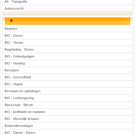
AK - Topografie
Voetbal
Auteursrecht
B
Beamers
BIO - Divers
BIO - Vissen
Begeleiding - Divers
(Advertenties)
BIO - Geleedpotigen
BIO - Voeding
Beroepen
BIO - Gezondheid
BIO - Vogels
Beroepen en opleidingen
BIO - Leefomgeving
Blockchain - Bitcoin
BIO - Amfibieën en reptielen
BIO - Menselijk lichaam
Bodemdierendagen
BIO - Dieren - Divers