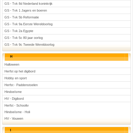
GS - Tvk 8d Nederland koninkrijk
GS - Tvk 1 Jagers en boeren
GS - Tvk 5b Reformatie
GS - Tvk 9a Eerste Wereldoorlog
GS - Tvk 2a Egypte
GS - Tvk 5c 80 jaar oorlog
GS - Tvk 9c Tweede Wereldoorlog
H
Halloween
Herfst op het digibord
Hobby en sport
Herfst - Paddenstoelen
Hindoeïsme
HV - Digibord
Herfst - Schooltv
Hindoeïsme - Holi
HV - Vouwen
I