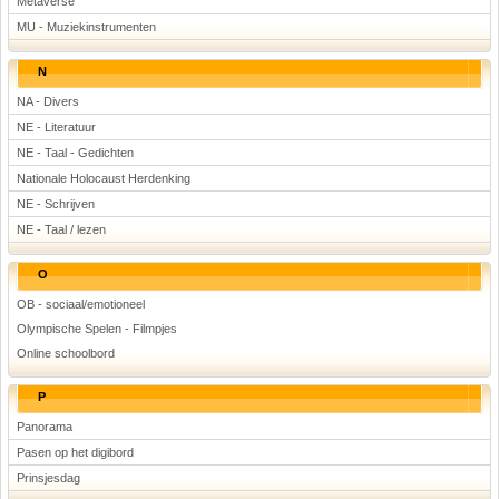
Metaverse
MU - Muziekinstrumenten
N
NA - Divers
NE - Literatuur
NE - Taal - Gedichten
Nationale Holocaust Herdenking
NE - Schrijven
NE - Taal / lezen
O
OB - sociaal/emotioneel
Olympische Spelen - Filmpjes
Online schoolbord
P
Panorama
Pasen op het digibord
Prinsjesdag