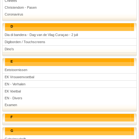
Chinees
Christendom - Pasen
Coronavirus
D
Dia di bandera - Dag van de Vlag Curaçao - 2 juli
Digiborden / Touchscreens
Dino's
E
Eetstoornissen
EK Vrouwenvoetbal
EN - Verhalen
EK Voetbal
EN - Divers
Examen
F
G