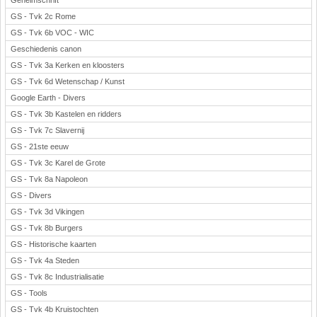
Geheimschrift
GS - Tvk 2c Rome
GS - Tvk 6b VOC - WIC
Geschiedenis canon
GS - Tvk 3a Kerken en kloosters
GS - Tvk 6d Wetenschap / Kunst
Google Earth - Divers
GS - Tvk 3b Kastelen en ridders
GS - Tvk 7c Slavernij
GS - 21ste eeuw
GS - Tvk 3c Karel de Grote
GS - Tvk 8a Napoleon
GS - Divers
GS - Tvk 3d Vikingen
GS - Tvk 8b Burgers
GS - Historische kaarten
GS - Tvk 4a Steden
GS - Tvk 8c Industrialisatie
GS - Tools
GS - Tvk 4b Kruistochten