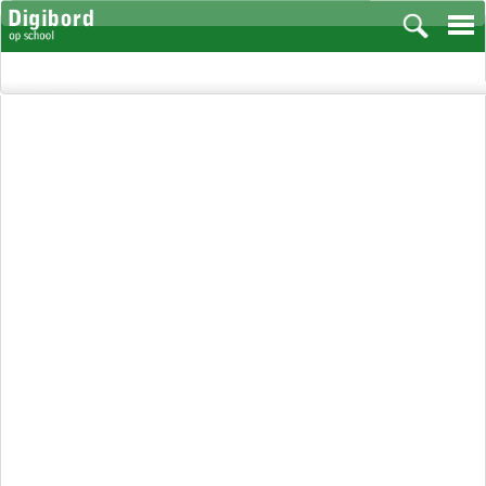
Vakken
Aardrijkskunde
Biologie
Engels
Frans, Duits, Chinees, Spaans
Geschiedenis
Handvaardigheid en Tekenen
Kunst en Cultuur
Levensbeschouwing
Lichamelijke opvoeding
Muziek
Natuurkunde
Nederlands