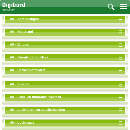
AK - Aardbevingen
AK - Nederland
Vakken
AK - Europa
Aardrijkskunde
AK - Google Earth / Maps
Biologie
Engels
AK - Heelal/ruimtevaart
Frans, Duits, Chinees, Spaans
Geschiedenis
AK - Kaarten
Handvaardigheid en Tekenen
Kunst en Cultuur
AK - Land- en tuinbouw / veeteelt
Levensbeschouwing
Lichamelijke opvoeding
AK - Luchtfoto's en satellietbeelden
Muziek
Natuurkunde
AK - Luchtvaart
Nederlands