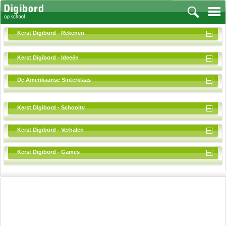
Kerst Digibord - Rekenen
Kerst Digibord - Ideeën
Vakken
De Amerikaanse Sinterklaas
Aardrijkskunde
Biologie
Kerst Digibord - Schooltv
Engels
Frans, Duits, Chinees, Spaans
Kerst Digibord - Verhalen
Geschiedenis
Handvaardigheid en Tekenen
Kerst Digibord - Games
Kunst en Cultuur
Levensbeschouwing
Lichamelijke opvoeding
Muziek
Natuurkunde
Nederlands