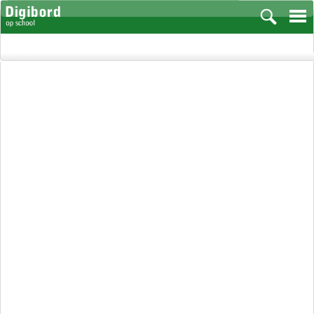
Vakken
Aardrijkskunde
Biologie
Engels
Frans, Duits, Chinees, Spaans
Geschiedenis
Handvaardigheid en Tekenen
Kunst en Cultuur
Levensbeschouwing
Lichamelijke opvoeding
Muziek
Natuurkunde
Nederlands