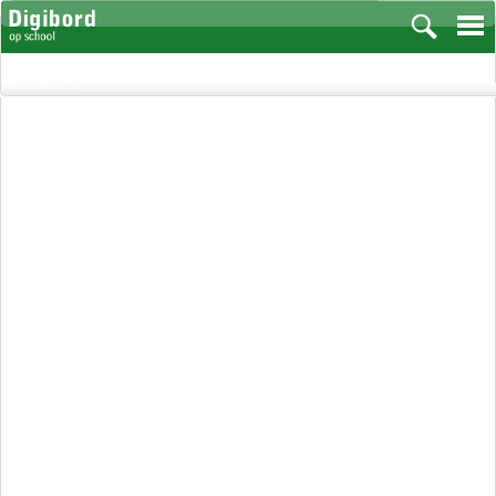
Vakken
Aardrijkskunde
Biologie
Engels
Frans, Duits, Chinees, Spaans
Geschiedenis
Handvaardigheid en Tekenen
Kunst en Cultuur
Levensbeschouwing
Lichamelijke opvoeding
Muziek
Natuurkunde
Nederlands