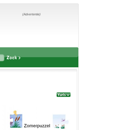
Home
Suggesties
Adverteren
(Advertentie)
Eigen
startpagina
Vakken
Aardrijkskunde
Biologie
Engels
Frans, Duits,
Chinees, Spaans
Geschiedenis
Handvaardigheid en
Tekenen
Kunst en Cultuur
Levensbeschouwing
Lichamelijke
opvoeding
Muziek
Natuurkunde
Nederlands
Rekenen
Scheikunde
Sport
Techniek
Verkeer
Wiskunde