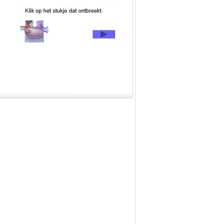
Onderwerpen
Apps en tablets
Collecties digibord
Digiborden /
touchscreens
Digibordtools
Downloads
basisonderwijs
Herfst
Kerstmis
Kinder-/Jeugdboeken
Lente
Onderbouw PO
Pasen
Voetbal