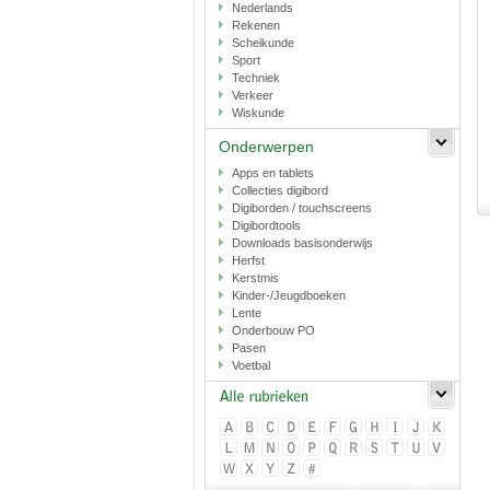
Nederlands
Rekenen
Scheikunde
Sport
Techniek
Verkeer
Wiskunde
Onderwerpen
Apps en tablets
Collecties digibord
Digiborden / touchscreens
Digibordtools
Downloads basisonderwijs
Herfst
Kerstmis
Kinder-/Jeugdboeken
Lente
Onderbouw PO
Pasen
Voetbal