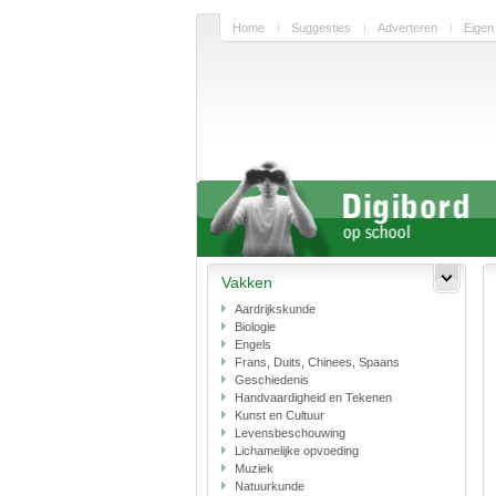
Home
Suggesties
Adverteren
Eigen
Vakken
Aardrijkskunde
Biologie
Engels
Frans, Duits, Chinees, Spaans
Geschiedenis
Handvaardigheid en Tekenen
Kunst en Cultuur
Levensbeschouwing
Lichamelijke opvoeding
Muziek
Natuurkunde