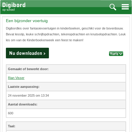
Een bijzonder voertuig
Vakken
Digibordles over fantasievoertuigen in kinderboeken, geschikt voor de bovenbouw.
Aardrijkskunde
Bevat lesstip, leuke schrijfopdrachten, tekenopdrachten en knutselopdrachten. Leuk
Biologie
les om van de Kinderboekenweek een feest te maken!
Engels
Frans, Duits, Chinees, Spaans
Geschiedenis
Handvaardigheid en Tekenen
Gemaakt of bewerkt door:
Kunst en Cultuur
Rian Visser
Levensbeschouwing
Lichamelijke opvoeding
Laatste aanpassing:
Muziek
24 november 2025 om 13:34
Natuurkunde
Aantal downloads:
Nederlands
600
Rekenen
Scheikunde
Taal:
Sport